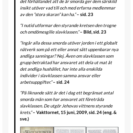
det förhållandet att de är smorda ger dem särskild
insikt utöver vad till och med erfarna medlemmar
av den ”stora skaran” kan ha.”
– sid. 23
“I nutid utformar den styrande kretsen den trogne
och omdömesgille slavklassen.”
– Bild, sid. 23
“Ingår alla dessa smorda utöver jorden i ett globalt
nätverk som på ett eller annat sätt uppenbarar nya
andliga sanningar? Nej. Även om slavklassen som
grupp betraktad har ansvaret att dela ut mat åt
det andliga hushållet, har inte alla enskilda
individer i slavklassen samma ansvar eller
arbetsuppgifter.”
– sid. 24
“På liknande sätt är det i dag ett begränsat antal
smorda män som har ansvaret att företräda
slavklassen. De utgör Jehovas vittnens styrande
krets.”
– Vakttornet, 15 juni, 2009, sid. 24 (eng. &
sve.)