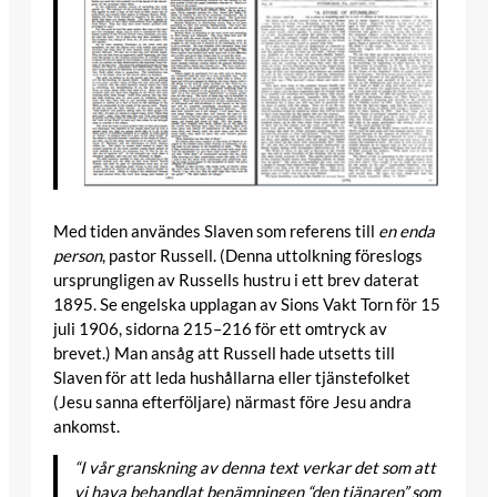
Med tiden användes Slaven som referens till
en enda
person
, pastor Russell. (Denna uttolkning föreslogs
ursprungligen av Russells hustru i ett brev daterat
1895. Se engelska upplagan av Sions Vakt Torn för 15
juli 1906, sidorna 215–216 för ett omtryck av
brevet.) Man ansåg att Russell hade utsetts till
Slaven för att leda hushållarna eller tjänstefolket
(Jesu sanna efterföljare) närmast före Jesu andra
ankomst.
“I vår granskning av denna text verkar det som att
vi hava behandlat benämningen “den tjänaren” som