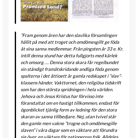
”Fram genom åren har den slavlika församlingen
hållit på med att troget och omdömesgillt ge föda
åt sina sanna medlemmar. Från pingsten år 33 e. Kr.
intill denna stund har detta fullgjorts med kärlek
och omsorg. … Denna stora skara får regelbundet
sin ständigt framåtskridande andliga föda genom
spalterna i det åttioett år gamla redskapet i ”slav”-
klassens händer, Vakttornet, den religiösa tidskrift
som har den största spridningen i hela världen.
Jehova och Jesus Kristus har förvisso inte
föranstaltat om en hastigt tillkommen, endast för
ögonblicket tjänlig form av ledning för den stora
skaran av sanna tillbedjare. Nej, utan tvivel står
den gamle men vakne ”trogne och omdömesgille
slaven” i våra dagar som en väktare att förundra
sig över, en väktare för nationernas folk. Alldeles