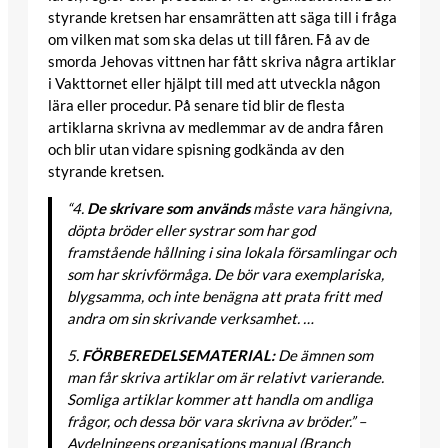
styrande kretsen har ensamrätten att säga till i fråga
om vilken mat som ska delas ut till fåren. Få av de
smorda Jehovas vittnen har fått skriva några artiklar
i Vakttornet eller hjälpt till med att utveckla någon
lära eller procedur. På senare tid blir de flesta
artiklarna skrivna av medlemmar av de andra fåren
och blir utan vidare spisning godkända av den
styrande kretsen.
“4.
De skrivare som används
måste vara hängivna,
döpta bröder eller systrar som har god
framstående hållning i sina lokala församlingar och
som har skrivförmåga. De bör vara exemplariska,
blygsamma, och inte benägna att prata fritt med
andra om sin skrivande verksamhet. …
5.
FÖRBEREDELSEMATERIAL:
De ämnen som
man får skriva artiklar om är relativt varierande.
Somliga artiklar kommer att handla om andliga
frågor, och dessa bör vara skrivna av bröder.” –
Avdelningens organisations manual (Branch