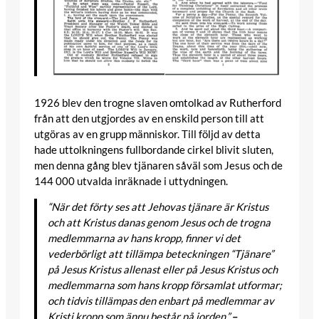
1926 blev den trogne slaven omtolkad av Rutherford
från att den utgjordes av en enskild person till att
utgöras av en grupp människor. Till följd av detta
hade uttolkningens fullbordande cirkel blivit sluten,
men denna gång blev tjänaren såväl som Jesus och de
144 000 utvalda inräknade i uttydningen.
“När det förty ses att Jehovas tjänare är Kristus
och att Kristus danas genom Jesus och de trogna
medlemmarna av hans kropp, finner vi det
vederbörligt att tillämpa beteckningen “Tjänare”
på Jesus Kristus allenast eller på Jesus Kristus och
medlemmarna som hans kropp församlat utformar;
och tidvis tillämpas den enbart på medlemmar av
Kristi kropp som ännu består på jorden.”
–