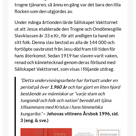
trogne tjänaren, så ännu en gång var det bara den lilla
flocken som den utgjordes av.
Under många årtionden lärde Sällskapet Vakttornet
ut att Jesus etablerade den Trogne och Omdömesgille
Slavklassen år 33 e.Kr., för att andligen ta hand om
sitt folk. Denna slav bestod av alla de 144 000 och
fortlöpte oavbrutet från Jesu död fram till tiden för
hans återkomst. Sedan 1919 har slaven varit vaken,
renad och kännetecknad genom deras förbund med
Sällskapet Vakttornet, som visas i följande utdrag.
”Detta undervisningsarbete har fortsatt under en
period på över
1.960 år
och har gjort en liten hjord
bestående av människor ur ”varje stam och
tungomål och folk och nation” beredd att tjäna
tillsammans med Kristus i hans himmelska
kungarike.”
– Jehovas vittnens Årsbok 1996, sid.
3 (eng. & sve.)