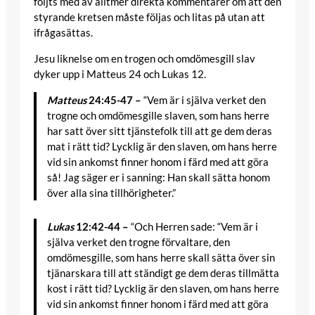
följts med av alltmer direkta kommentarer om att den
styrande kretsen måste följas och litas på utan att
ifrågasättas.
Jesu liknelse om en trogen och omdömesgill slav
dyker upp i Matteus 24 och Lukas 12.
Matteus
24:45-47 –
“Vem är i själva verket den
trogne och omdömesgille slaven, som hans herre
har satt över sitt tjänstefolk till att ge dem deras
mat i rätt tid? Lycklig är den slaven, om hans herre
vid sin ankomst finner honom i färd med att göra
så! Jag säger er i sanning: Han skall sätta honom
över alla sina tillhörigheter.”
Lukas
12:42-44 –
“Och Herren sade: “Vem är i
själva verket den trogne förvaltare, den
omdömesgille, som hans herre skall sätta över sin
tjänarskara till att ständigt ge dem deras tillmätta
kost i rätt tid? Lycklig är den slaven, om hans herre
vid sin ankomst finner honom i färd med att göra