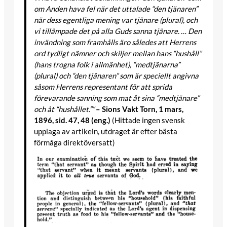
om Anden hava fel när det uttalade “den tjänaren”
när dess egentliga mening var tjänare (plural), och
vi tillämpade det på alla Guds sanna tjänare. … Den
invändning som framhålls äro således att Herrens
ord tydligt nämner och skiljer mellan hans “hushåll”
(hans trogna folk i allmänhet), “medtjänarna”
(plural) och “den tjänaren” som är speciellt angivna
såsom Herrens representant för att sprida
förevarande sanning som mat åt sina “medtjänare”
och åt “hushållet.””
– Sions Vakt Torn, 1 mars,
1896, sid. 47, 48 (eng.)
(Hittade ingen svensk
upplaga av artikeln, utdraget är efter bästa
förmåga direktöversatt)