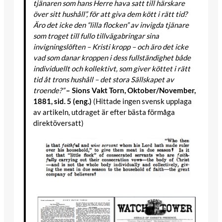
tjänaren som hans Herre hava satt till härskare
över sitt hushåll”, för att giva dem kött i rätt tid?
Äro det icke den “lilla flocken” av invigda tjänare
som troget till fullo tillvägabringar sina
invigningslöften – Kristi kropp – och äro det icke
vad som danar kroppen i dess fullständighet både
individuellt och kollektivt, som giver köttet i rätt
tid åt trons hushåll – det stora Sällskapet av
troende?”
– Sions Vakt Torn, Oktober/November,
1881, sid. 5 (eng.)
(Hittade ingen svensk upplaga
av artikeln, utdraget är efter bästa förmåga
direktöversatt)