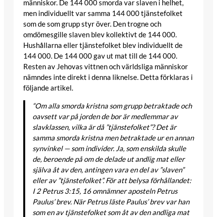
människor. De 144 000 smorda var slaven i helhet,
men individuellt var samma 144 000 tjänstefolket
som de som grupp styr över. Den trogne och
omdömesgille slaven blev kollektivt de 144 000.
Hushållarna eller tjänstefolket blev individuellt de
144 000. De 144 000 gav ut mat till de 144 000.
Resten av Jehovas vittnen och världsliga människor
nämndes inte direkt i denna liknelse. Detta förklaras i
följande artikel.
“Om alla smorda kristna som grupp betraktade och
oavsett var på jorden de bor är medlemmar av
slavklassen, vilka är då ”tjänstefolket”? Det är
samma smorda kristna men betraktade ur en annan
synvinkel — som individer. Ja, som enskilda skulle
de, beroende på om de delade ut andlig mat eller
själva åt av den, antingen vara en del av ”slaven”
eller av ”tjänstefolket”. För att belysa förhållandet:
I 2 Petrus 3:15, 16 omnämner aposteln Petrus
Paulus’ brev. När Petrus läste Paulus’ brev var han
som en av tjänstefolket som åt av den andliga mat