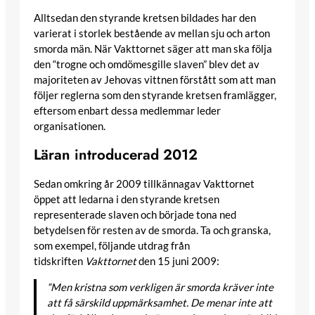
Alltsedan den styrande kretsen bildades har den
varierat i storlek bestående av mellan sju och arton
smorda män. När Vakttornet säger att man ska följa
den “trogne och omdömesgille slaven” blev det av
majoriteten av Jehovas vittnen förstått som att man
följer reglerna som den styrande kretsen framlägger,
eftersom enbart dessa medlemmar leder
organisationen.
Läran introducerad 2012
Sedan omkring år 2009 tillkännagav Vakttornet
öppet att ledarna i den styrande kretsen
representerade slaven och började tona ned
betydelsen för resten av de smorda. Ta och granska,
som exempel, följande utdrag från
tidskriften
Vakttornet
den 15 juni 2009:
“Men kristna som verkligen är smorda kräver inte
att få särskild uppmärksamhet. De menar inte att