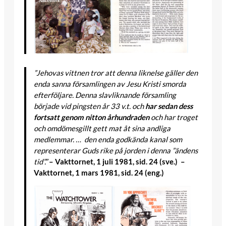
”Jehovas vittnen tror att denna liknelse gäller den
enda sanna församlingen av Jesu Kristi smorda
efterföljare. Denna slavliknande församling
började vid pingsten år 33 v.t. och
har sedan dess
fortsatt genom nitton århundraden
och har troget
och omdömesgillt gett mat åt sina andliga
medlemmar. … den enda godkända kanal som
representerar Guds rike på jorden i denna ”ändens
tid”.”
– Vakttornet, 1 juli 1981, sid. 24 (sve.)
–
Vakttornet, 1 mars 1981, sid. 24 (eng.)