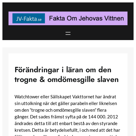
Skip
to
content
Förändringar i läran om den
trogne & omdömesgille slaven
Watchtower eller Sällskapet Vakttornet har ändrat
sin uttolkning när det gäller parabeln eller liknelsen
om den ”trogne och omdömesgille slaven” flera
gånger. Det sades främst syfta på de 144 000. 2012
ändrades detta till att enbart bestå av den styrande
kretsen. Detta är betydelsefullt, i och med att det har