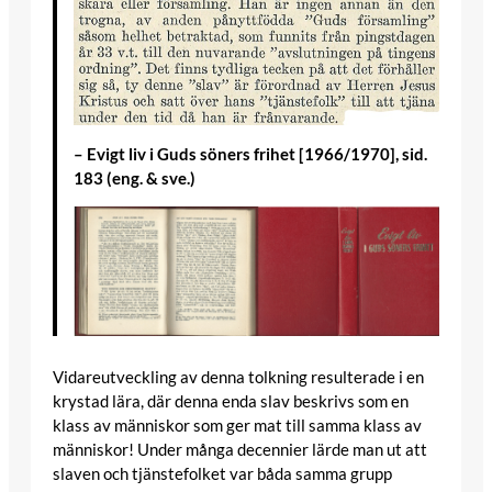
– Evigt liv i Guds söners frihet [1966/1970], sid.
183 (eng. & sve.)
Vidareutveckling av denna tolkning resulterade i en
krystad lära, där denna enda slav beskrivs som en
klass av människor som ger mat till samma klass av
människor! Under många decennier lärde man ut att
slaven och tjänstefolket var båda samma grupp