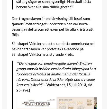
så! Jag säger er sanningsenligt: Han skall sätta
honom över alla sina tillhörigheter.””
Den trogne slaven är en hänvisning till Josef, som
tjänade Potifar troget under tiden han var borta.
Jesus gav detta som ett exempel för alla kristna att
följa.
Sällskapet Vakttornet uttolkar detta annorlunda och
hävdar att Slaven var profetisk i avseende på
Sällskapet Vakttornets styrande krets.
””Den trogne och omdömesgille slaven”: En liten
grupp smorda bröder som är direkt inbegripna i att
förbereda och dela ut andlig mat under Kristus
närvaro. Dessa smorda bröder utgör den styrande
kretsen i vår tid.”
– Vakttornet, 15 juli 2013, sid.
25 (sve.)