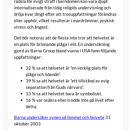
rädsla för evigt straff i barndomen kan vara djupt
internaliserade från tidig religiös undervisning och
dröja kvar långt efter att trosuppfattningar förändras
eller upphör, vilket resulterar i mardrömmar, psykisk
stress och ångest.
Det bör noteras att de flesta inte tror att helvetet är
en plats för brinnande plåga i eld. En undersökning
gjord av Barna Group bland vuxna i USA fann följande
uppfattningar:
32 % sa att helvetet är ”en verklig plats för
plåga och lidande”.
39 % sa att helvetet är ”ett tillstånd av evig
separation från Guds närvaro”.
13 % sa att helvetet bara är symboliskt.
16 % var osäkra eller trodde inte på livet efter
detta.
Barna undersöker synen på himmel och helvete
31
oktober 2003