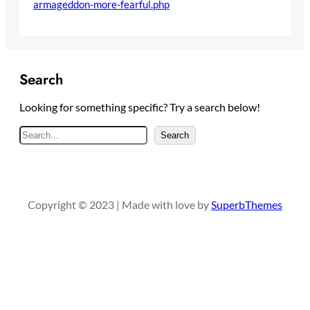
armageddon-more-fearful.php
Search
Looking for something specific? Try a search below!
S
Search
e
a
r
c
Copyright © 2023 | Made with love by
SuperbThemes
h