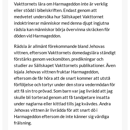
Vakttornets lära om Harmageddon inte är verklig
eller stödd i bibelskriften. Endast genom att
medvetet undersöka hur Sällskapet Vakttornet
indoktrinerar människor med denna djupt ingjutna
rädsla kan människor börja övervinna skräcken för
döden vid Harmageddon.
Rädsla är allmänt förekommande bland Jehovas
vittnen, eftersom Vakttornets domedagslära ständigt
förstärks genom veckomöten, predikningar och
studier av Sällskapet Vakttornets publikationer. Även
lojala Jehovas vittnen fruktar Harmageddon,
eftersom de får höra att de snart kommer att utstå
förföljelse och tortyr under den stora vedermödan för
att få sin tro prövad. Som barn var jag livrädd att jag
skulle bli torterad genom att få tandpetare insatta
under naglarna eller kittlad tills jag kvävdes. Andra
Jehovas vittnen är livrädda för att snart dö i
Harmageddon eftersom de inte känner sig värdiga
frälsning.