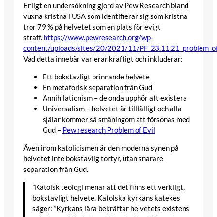
Enligt en undersökning gjord av Pew Research bland
vuxna kristna i USA som identifierar sig som kristna
tror 79 % på helvetet som en plats för evigt
straff.
https://www.pewresearch.org/wp-
content/uploads/sites/20/2021/11/PF_23.11.21_problem_of_
Vad detta innebär varierar kraftigt och inkluderar:
Ett bokstavligt brinnande helvete
En metaforisk separation från Gud
Annihilationism – de onda upphör att existera
Universalism – helvetet är tillfälligt och alla
själar kommer så småningom att försonas med
Gud –
Pew research Problem of Evil
Även inom katolicismen är den moderna synen på
helvetet inte bokstavlig tortyr, utan snarare
separation från Gud.
”Katolsk teologi menar att det finns ett verkligt,
bokstavligt helvete. Katolska kyrkans katekes
säger: ”Kyrkans lära bekräftar helvetets existens