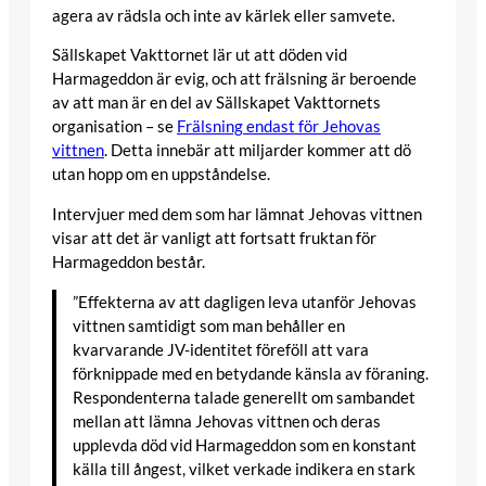
agera av rädsla och inte av kärlek eller samvete.
Sällskapet Vakttornet lär ut att döden vid
Harmageddon är evig, och att frälsning är beroende
av att man är en del av Sällskapet Vakttornets
organisation – se
Frälsning endast för Jehovas
vittnen
. Detta innebär att miljarder kommer att dö
utan hopp om en uppståndelse.
Intervjuer med dem som har lämnat Jehovas vittnen
visar att det är vanligt att fortsatt fruktan för
Harmageddon består.
”Effekterna av att dagligen leva utanför Jehovas
vittnen samtidigt som man behåller en
kvarvarande JV-identitet föreföll att vara
förknippade med en betydande känsla av föraning.
Respondenterna talade generellt om sambandet
mellan att lämna Jehovas vittnen och deras
upplevda död vid Harmageddon som en konstant
källa till ångest, vilket verkade indikera en stark