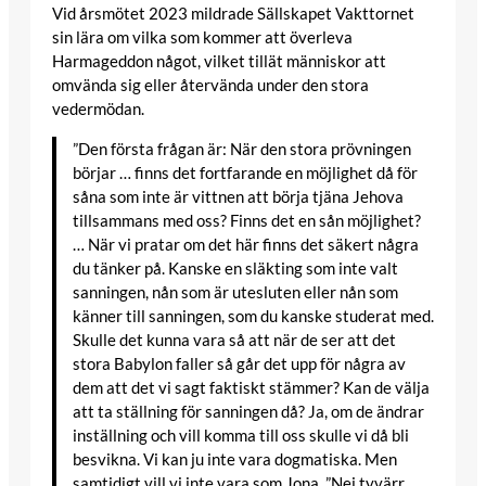
Vid årsmötet 2023 mildrade Sällskapet Vakttornet
sin lära om vilka som kommer att överleva
Harmageddon något, vilket tillät människor att
omvända sig eller återvända under den stora
vedermödan.
”Den första frågan är: När den stora prövningen
börjar … finns det fortfarande en möjlighet då för
såna som inte är vittnen att börja tjäna Jehova
tillsammans med oss? Finns det en sån möjlighet?
… När vi pratar om det här finns det säkert några
du tänker på. Kanske en släkting som inte valt
sanningen, nån som är utesluten eller nån som
känner till sanningen, som du kanske studerat med.
Skulle det kunna vara så att när de ser att det
stora Babylon faller så går det upp för några av
dem att det vi sagt faktiskt stämmer? Kan de välja
att ta ställning för sanningen då? Ja, om de ändrar
inställning och vill komma till oss skulle vi då bli
besvikna. Vi kan ju inte vara dogmatiska. Men
samtidigt vill vi inte vara som Jona. ”Nej tyvärr,