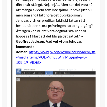
dörren är stängd. Nej, nej.” … Men kan det vara så
att många av dem som inte tjänar Jehova just nu
men som ändå fått höra det budskap som vi
Jehovas vittnen predikar faktiskt fattar rätt
beslut när den stora prövningen har dragit igång?
Återigen kan vi inte vara dogmatiska. Men vi
hoppas så klart att det blir på det sättet.”
–
Geoffrey Jackson: Vad vet vi om Jehovas
kommande
domar?
https://www.jw.org/sv/bibliotek/videor/#s
v/mediaitems/VODPgmEvtAnnMtg/pub-jwb-
108_19_VIDEO