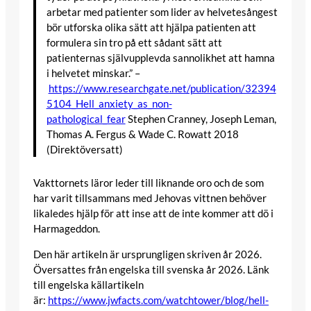
arbetar med patienter som lider av helvetesångest
bör utforska olika sätt att hjälpa patienten att
formulera sin tro på ett sådant sätt att
patienternas självupplevda sannolikhet att hamna
i helvetet minskar.” –
https://www.researchgate.net/publication/32394
5104_Hell_anxiety_as_non-
pathological_fear
Stephen Cranney, Joseph Leman,
Thomas A. Fergus & Wade C. Rowatt 2018
(Direktöversatt)
Vakttornets läror leder till liknande oro och de som
har varit tillsammans med Jehovas vittnen behöver
likaledes hjälp för att inse att de inte kommer att dö i
Harmageddon.
Den här artikeln är ursprungligen skriven år 2026.
Översattes från engelska till svenska år 2026. Länk
till engelska källartikeln
är:
https://www.jwfacts.com/watchtower/blog/hell-