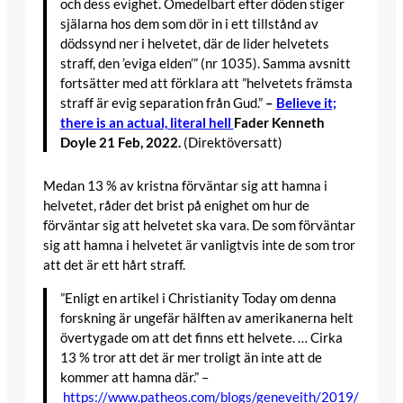
och dess evighet. Omedelbart efter döden stiger
själarna hos dem som dör in i ett tillstånd av
dödssynd ner i helvetet, där de lider helvetets
straff, den ’eviga elden’” (nr 1035). Samma avsnitt
fortsätter med att förklara att ”helvetets främsta
straff är evig separation från Gud.”
–
Believe it;
there is an actual, literal hell
Fader Kenneth
Doyle 21 Feb, 2022.
(Direktöversatt)
Medan 13 % av kristna förväntar sig att hamna i
helvetet, råder det brist på enighet om hur de
förväntar sig att helvetet ska vara. De som förväntar
sig att hamna i helvetet är vanligtvis inte de som tror
att det är ett hårt straff.
”Enligt en artikel i Christianity Today om denna
forskning är ungefär hälften av amerikanerna helt
övertygade om att det finns ett helvete. … Cirka
13 % tror att det är mer troligt än inte att de
kommer att hamna där.” –
https://www.patheos.com/blogs/geneveith/2019/