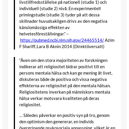
livstillfredsställelse på nationell (studie 1) och
individuell (studie 2) nivå. En experimentell
primingstudie (studie 3) tyder på att dessa
skillnader huvudsakligen drivs av den negativa
känslomässiga effekten av
helvetesföreställningar.” –
https://pubmed.ncbi.nlm.nih.gov/24465514/
Azim
F Shariff, Lara B Aknin 2014 (Direktöversatt)
“Även om den stora majoriteten av forskningen
indikerar att religiositet bidrar positivt till en
persons mentala hälsa och kan ge mening åt livet,
diskuteras både de positiva och vissa negativa
effekterna av religiositet på den mentala hälsan.
Religiositetens inverkan på människors mentala
hälsa verkar motsvara kvaliteten på deras
religiositet.
… Således påverkar en positiv syn på tro, genom
den optimism den genererar, en individs
övergripande psykosociala anpassning, vilket är en