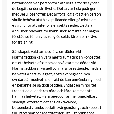
befriar döden en person från att betala för de synder
de begått under sin livstid. Detta var hela poängen
med Jesu lösenoffer. Det är föga logiskt att en person
skulle behöva utstå evigt lidande eller gå miste om
evigt liv för att inte följa en sekts regler. Detta är
ännu mer relevant för människor som inte har någon
förståelse för en viss religiös sekts läror som krävs
för frälsning.
Sällskapet Vakttornets lära om döden vid
Harmageddon kan vara mer traumatisk än konceptet
om ett helvete eftersom den våldsamma döden vid
Harmageddon är visuell och nära förestående, medan
helvetet är ett avlägset, abstrakt begrepp, och
syndare är medvetna om att de kan omvända sig med
en bekännelse på dödsbädden. Endast en minoritet
tror att de eller deras nära och kära kommer att
hamna i helvetet. Harmageddon är mer omedelbart
skadligt, eftersom det är tidskrävande,
beteendestyrande, socialt tvångsmässigt och kopplat
till utfrysning och identitetsförlust. Ett brinnande