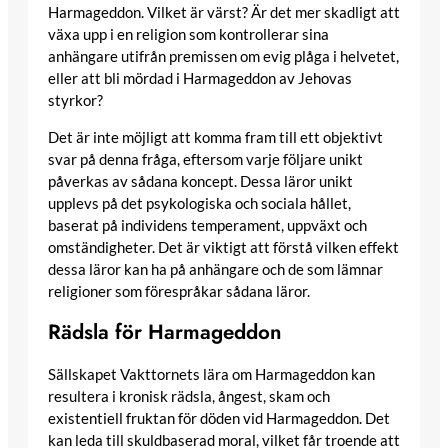
Harmageddon. Vilket är värst? Är det mer skadligt att
växa upp i en religion som kontrollerar sina
anhängare utifrån premissen om evig plåga i helvetet,
eller att bli mördad i Harmageddon av Jehovas
styrkor?
Det är inte möjligt att komma fram till ett objektivt
svar på denna fråga, eftersom varje följare unikt
påverkas av sådana koncept. Dessa läror unikt
upplevs på det psykologiska och sociala hållet,
baserat på individens temperament, uppväxt och
omständigheter. Det är viktigt att förstå vilken effekt
dessa läror kan ha på anhängare och de som lämnar
religioner som förespråkar sådana läror.
Rädsla för Harmageddon
Sällskapet Vakttornets lära om Harmageddon kan
resultera i kronisk rädsla, ångest, skam och
existentiell fruktan för döden vid Harmageddon. Det
kan leda till skuldbaserad moral, vilket får troende att