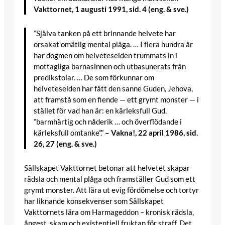
Vakttornet, 1 augusti 1991, sid. 4 (eng. & sve.)
”Själva tanken på ett brinnande helvete har
orsakat omätlig mental plåga. … I flera hundra år
har dogmen om helveteselden trummats in i
mottagliga barnasinnen och utbasunerats från
predikstolar. … De som förkunnar om
helveteselden har fått den sanne Guden, Jehova,
att framstå som en fiende — ett grymt monster — i
stället för vad han är: en kärleksfull Gud,
”barmhärtig och nåderik … och överflödande i
kärleksfull omtanke”.”
– Vakna!, 22 april 1986, sid.
26, 27 (eng. & sve.)
Sällskapet Vakttornet betonar att helvetet skapar
rädsla och mental plåga och framställer Gud som ett
grymt monster. Att lära ut evig fördömelse och tortyr
har liknande konsekvenser som Sällskapet
Vakttornets lära om Harmageddon – kronisk rädsla,
ångest, skam och existentiell fruktan för straff. Det