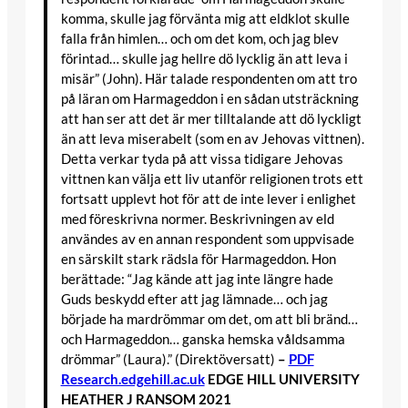
komma, skulle jag förvänta mig att eldklot skulle
falla från himlen… och om det kom, och jag blev
förintad… skulle jag hellre dö lycklig än att leva i
misär” (John). Här talade respondenten om att tro
på läran om Harmageddon i en sådan utsträckning
att han ser att det är mer tilltalande att dö lyckligt
än att leva miserabelt (som en av Jehovas vittnen).
Detta verkar tyda på att vissa tidigare Jehovas
vittnen kan välja ett liv utanför religionen trots ett
fortsatt upplevt hot för att de inte lever i enlighet
med föreskrivna normer. Beskrivningen av eld
användes av en annan respondent som uppvisade
en särskilt stark rädsla för Harmageddon. Hon
berättade: “Jag kände att jag inte längre hade
Guds beskydd efter att jag lämnade… och jag
började ha mardrömmar om det, om att bli bränd…
och Harmageddon… ganska hemska våldsamma
drömmar” (Laura).” (Direktöversatt)
–
PDF
Research.edgehill.ac.uk
EDGE HILL UNIVERSITY
HEATHER J RANSOM 2021