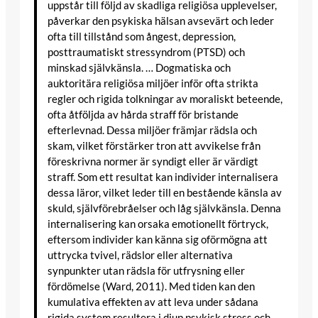
uppstår till följd av skadliga religiösa upplevelser,
påverkar den psykiska hälsan avsevärt och leder
ofta till tillstånd som ångest, depression,
posttraumatiskt stressyndrom (PTSD) och
minskad självkänsla. … Dogmatiska och
auktoritära religiösa miljöer inför ofta strikta
regler och rigida tolkningar av moraliskt beteende,
ofta åtföljda av hårda straff för bristande
efterlevnad. Dessa miljöer främjar rädsla och
skam, vilket förstärker tron att avvikelse från
föreskrivna normer är syndigt eller är värdigt
straff. Som ett resultat kan individer internalisera
dessa läror, vilket leder till en bestående känsla av
skuld, självförebråelser och låg självkänsla. Denna
internalisering kan orsaka emotionellt förtryck,
eftersom individer kan känna sig oförmögna att
uttrycka tvivel, rädslor eller alternativa
synpunkter utan rädsla för utfrysning eller
fördömelse (Ward, 2011). Med tiden kan den
kumulativa effekten av att leva under sådana
rigida system resultera i djup psykisk stress och