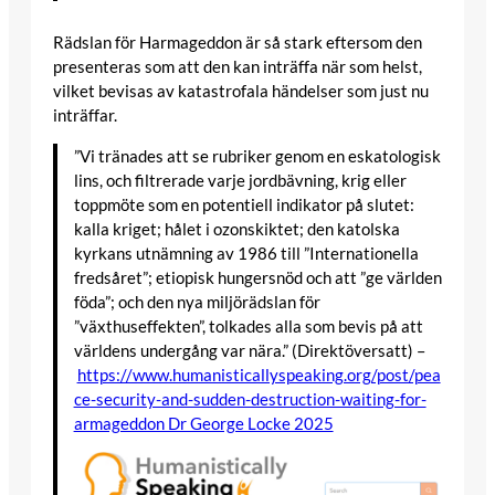
Rädslan för Harmageddon är så stark eftersom den
presenteras som att den kan inträffa när som helst,
vilket bevisas av katastrofala händelser som just nu
inträffar.
”Vi tränades att se rubriker genom en eskatologisk
lins, och filtrerade varje jordbävning, krig eller
toppmöte som en potentiell indikator på slutet:
kalla kriget; hålet i ozonskiktet; den katolska
kyrkans utnämning av 1986 till ”Internationella
fredsåret”; etiopisk hungersnöd och att ”ge världen
föda”; och den nya miljörädslan för
”växthuseffekten”, tolkades alla som bevis på att
världens undergång var nära.” (Direktöversatt) –
https://www.humanisticallyspeaking.org/post/pea
ce-security-and-sudden-destruction-waiting-for-
armageddon Dr George Locke 2025