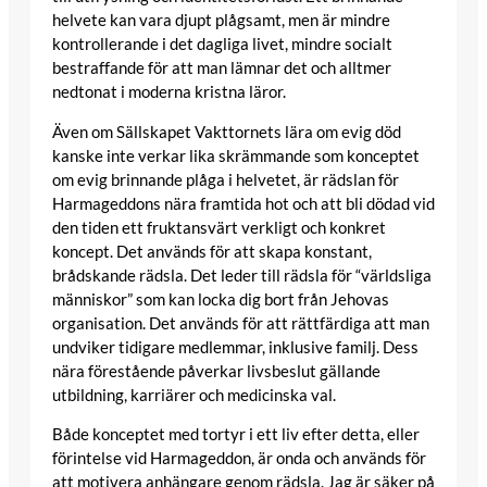
helvete kan vara djupt plågsamt, men är mindre
kontrollerande i det dagliga livet, mindre socialt
bestraffande för att man lämnar det och alltmer
nedtonat i moderna kristna läror.
Även om Sällskapet Vakttornets lära om evig död
kanske inte verkar lika skrämmande som konceptet
om evig brinnande plåga i helvetet, är rädslan för
Harmageddons nära framtida hot och att bli dödad vid
den tiden ett fruktansvärt verkligt och konkret
koncept. Det används för att skapa konstant,
brådskande rädsla. Det leder till rädsla för “världsliga
människor” som kan locka dig bort från Jehovas
organisation. Det används för att rättfärdiga att man
undviker tidigare medlemmar, inklusive familj. Dess
nära förestående påverkar livsbeslut gällande
utbildning, karriärer och medicinska val.
Både konceptet med tortyr i ett liv efter detta, eller
förintelse vid Harmageddon, är onda och används för
att motivera anhängare genom rädsla. Jag är säker på