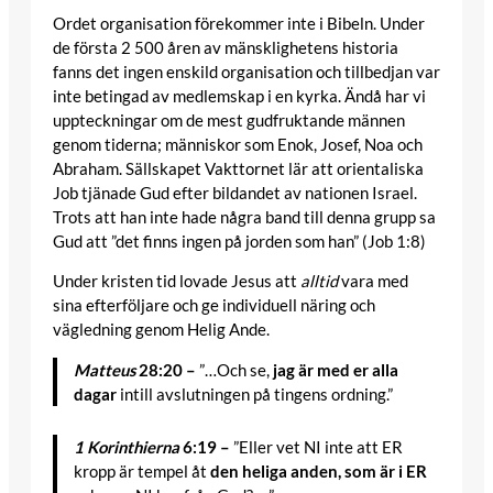
Ordet organisation förekommer inte i Bibeln. Under
de första 2 500 åren av mänsklighetens historia
fanns det ingen enskild organisation och tillbedjan var
inte betingad av medlemskap i en kyrka. Ändå har vi
uppteckningar om de mest gudfruktande männen
genom tiderna; människor som Enok, Josef, Noa och
Abraham. Sällskapet Vakttornet lär att orientaliska
Job tjänade Gud efter bildandet av nationen Israel.
Trots att han inte hade några band till denna grupp sa
Gud att ”det finns ingen på jorden som han” (Job 1:8)
Under kristen tid lovade Jesus att
alltid
vara med
sina efterföljare och ge individuell näring och
vägledning genom Helig Ande.
Matteus
28:20 –
”…Och se,
jag är med er alla
dagar
intill avslutningen på tingens ordning.”
1 Korinthierna
6:19 –
”Eller vet NI inte att ER
kropp är tempel åt
den heliga anden, som är i ER