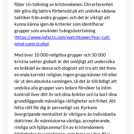
följer sin tolkning av kristendomen. Din erfarenhet
bör göra dig bättre förberedd på att undvika sådana
taktiker från andra grupper, och det är viktigt att
kunna känna igen de kriterier som identifierar
grupper som använder tvångsövertalning
(
https://www.jwfacts.com/watchtower/fear-cult-
mind-control.php
).
Med över 10 000 religiösa grupper och 30 000
kristna sekter globalt är det omöjligt att undersöka
en bråkdel av dessa och ologiskt att tro att det finns
en enda korrekt religion. Ingen grupp känner till eller
lär ut den absoluta sanningen, så det är tillrådligt att
undvika alla grupper vars ledare försöker ta intim
kontroll över ditt liv och dina åsikter och ta bort dina
grundläggande mänskliga rättigheter och frihet. Att
hitta rätt för dig är personligt val. Kyrkans
övergripande mentalitet är viktigare än individuella
doktriner. Är människorna vänliga, accepterande,
rimliga och hjälpsamma? En av kristendomens
härligheter är variationen, som frossar i den. Nya