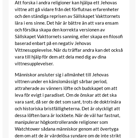
Att forska i andra religioner kan hjälpa ett Jehovas
vittne att gå vidare från det förflutnas erfarenheter
och den ständiga reprisen av Sällskapet Vakttornets
lära i ens sinne. Det här är bättre än att vara ensam
och försöka skapa den korrekta versionen av
Sällskapet Vakttornets sanning, eller skapa en filosofi
baserad enbart på en negativ Jehovas
Vittnesupplevelse. När du träffar andra kan det också
vara till hjälp för dem att dela med dig av dina
vittnesupplevelser.
Människor ansluter sig i allmänhet till Jehovas
vittnen under en känslomässigt sårbar period,
attraherade av vänners löfte och budskapet om att
leva för evigt i paradiset. Om de önskar att det ska
vara sant, då ser de det som sant, trots de doktrinära
och historiska bristfälligheterna. Det är olyckligt att
dessa löften bara är lockbete. När de väl har fastnat,
manipulerar högkontrollerande religioner som
Watchtower sådana människor genom att övertyga
dem om att de är värdelösa syndare om de inte strikt