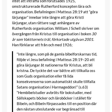
intet att inträffa som förutsades 1925,
omstrukturerade Rutherford koncepten lära och
organisation. Befallningen i Matteus 28:19 att “göra
lärjungar” innebar inte längre att göra Kristi
lärjungar, utan rättare sagt anhängare av
Rutherfords organisation. William J Schell skriver om
övergången från Kristus till organisation i boken
30
år som Vakttornets träl, förkortade utgåvan 2001
.
Han förklarar att från och med 1926;
“Inte längre, som på de gamla bibelforskarnas tid,
följde vi Jesu befallning i Matteus 28:19–20 att
göra lärjungar åt nationerna för Kristus, att bli
kristna. De tyckte det var bättre att tillkalla oss ​​
som Guds organisation eller få lida
konsekvenserna som automatiskt skulle tillfalla
Satans organisation i Harmageddon!” (s.63)
“Hembibelstudier avbröts för bokstudier, med
Sällskapets böcker och läroböcker i stället för
Bibeln, och Bibeln förpassades till en position där
den nästan uteslutande var begränsad till