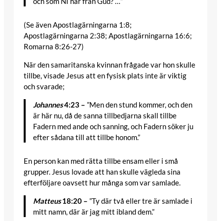
och som NI har från Gud? …”
(Se även Apostlagärningarna 1:8;
Apostlagärningarna 2:38; Apostlagärningarna 16:6;
Romarna 8:26-27)
När den samaritanska kvinnan frågade var hon skulle
tillbe, visade Jesus att en fysisk plats inte är viktig
och svarade;
Johannes
4:23 –
”Men den stund kommer, och den
är här nu, då de sanna tillbedjarna skall tillbe
Fadern med ande och sanning, och Fadern söker ju
efter sådana till att tillbe honom.”
En person kan med rätta tillbe ensam eller i små
grupper. Jesus lovade att han skulle vägleda sina
efterföljare oavsett hur många som var samlade.
Matteus
18:20 –
”Ty där två eller tre är samlade i
mitt namn, där är jag mitt ibland dem.”