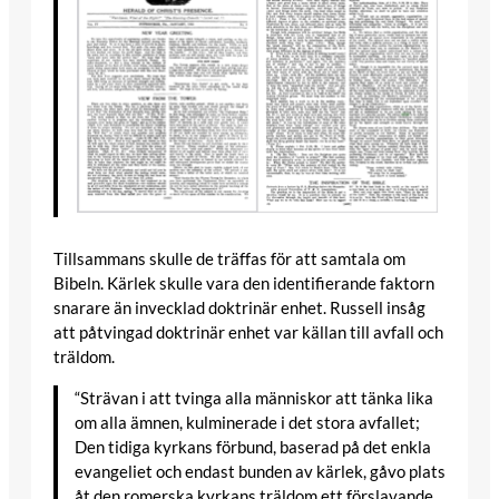
Tillsammans skulle de träffas för att samtala om
Bibeln. Kärlek skulle vara den identifierande faktorn
snarare än invecklad doktrinär enhet. Russell insåg
att påtvingad doktrinär enhet var källan till avfall och
träldom.
“Strävan i att tvinga alla människor att tänka lika
om alla ämnen, kulminerade i det stora avfallet;
Den tidiga kyrkans förbund, baserad på det enkla
evangeliet och endast bunden av kärlek, gåvo plats
åt den romerska kyrkans träldom ett förslavande