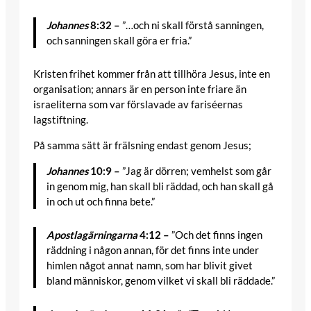
Johannes
8:32 –
”…och ni skall förstå sanningen,
och sanningen skall göra er fria.”
Kristen frihet kommer från att tillhöra Jesus, inte en
organisation; annars är en person inte friare än
israeliterna som var förslavade av fariséernas
lagstiftning.
På samma sätt är frälsning endast genom Jesus;
Johannes
10:9 –
”Jag är dörren; vemhelst som går
in genom mig, han skall bli räddad, och han skall gå
in och ut och finna bete.”
Apostlagärningarna
4:12 –
”Och det finns ingen
räddning i någon annan, för det finns inte under
himlen något annat namn, som har blivit givet
bland människor, genom vilket vi skall bli räddade.”