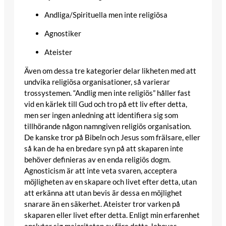
Andliga/Spirituella men inte religiösa
Agnostiker
Ateister
Även om dessa tre kategorier delar likheten med att
undvika religiösa organisationer, så varierar
trossystemen. “Andlig men inte religiös” håller fast
vid en kärlek till Gud och tro på ett liv efter detta,
men ser ingen anledning att identifiera sig som
tillhörande någon namngiven religiös organisation.
De kanske tror på Bibeln och Jesus som frälsare, eller
så kan de ha en bredare syn på att skaparen inte
behöver definieras av en enda religiös dogm.
Agnosticism är att inte veta svaren, acceptera
möjligheten av en skapare och livet efter detta, utan
att erkänna att utan bevis är dessa en möjlighet
snarare än en säkerhet. Ateister tror varken på
skaparen eller livet efter detta. Enligt min erfarenhet
ansluter sig majoriteten av före detta Jehovas