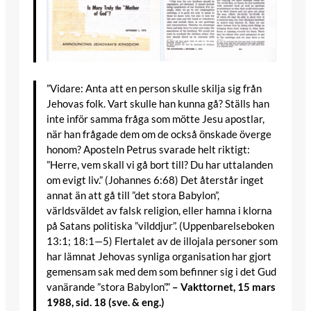
”Vidare: Anta att en person skulle skilja sig från
Jehovas folk. Vart skulle han kunna gå? Ställs han
inte inför samma fråga som mötte Jesu apostlar,
när han frågade dem om de också önskade överge
honom? Aposteln Petrus svarade helt riktigt:
”Herre, vem skall vi gå bort till? Du har uttalanden
om evigt liv.” (Johannes 6:68) Det återstår inget
annat än att gå till ”det stora Babylon”,
världsväldet av falsk religion, eller hamna i klorna
på Satans politiska ”vilddjur”. (Uppenbarelseboken
13:1; 18:1—5) Flertalet av de illojala personer som
har lämnat Jehovas synliga organisation har gjort
gemensam sak med dem som befinner sig i det Gud
vanärande ”stora Babylon”.”
– Vakttornet, 15 mars
1988, sid. 18 (sve. & eng.)