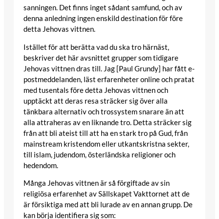
sanningen. Det finns inget sådant samfund, och av
denna anledning ingen enskild destination för före
detta Jehovas vittnen.
Istället för att berätta vad du ska tro härnäst,
beskriver det här avsnittet grupper som tidigare
Jehovas vittnen dras till. Jag [Paul Grundy] har fått e-
postmeddelanden, läst erfarenheter online och pratat
med tusentals före detta Jehovas vittnen och
upptäckt att deras resa sträcker sig över alla
tänkbara alternativ och trossystem snarare än att
alla attraheras av en liknande tro. Detta sträcker sig
från att bli ateist till att ha en stark tro på Gud, från
mainstream kristendom eller utkantskristna sekter,
till islam, judendom, österländska religioner och
hedendom.
Många Jehovas vittnen är så förgiftade av sin
religiösa erfarenhet av Sällskapet Vakttornet att de
är försiktiga med att bli lurade av en annan grupp. De
kan börja identifiera sig som: