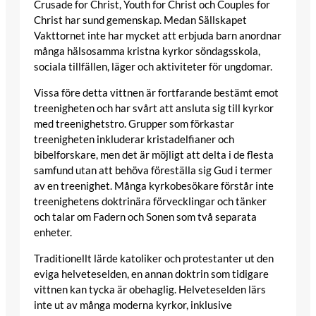
Crusade for Christ, Youth for Christ och Couples for
Christ har sund gemenskap. Medan Sällskapet
Vakttornet inte har mycket att erbjuda barn anordnar
många hälsosamma kristna kyrkor söndagsskola,
sociala tillfällen, läger och aktiviteter för ungdomar.
Vissa före detta vittnen är fortfarande bestämt emot
treenigheten och har svårt att ansluta sig till kyrkor
med treenighetstro. Grupper som förkastar
treenigheten inkluderar kristadelfianer och
bibelforskare, men det är möjligt att delta i de flesta
samfund utan att behöva föreställa sig Gud i termer
av en treenighet. Många kyrkobesökare förstår inte
treenighetens doktrinära förvecklingar och tänker
och talar om Fadern och Sonen som två separata
enheter.
Traditionellt lärde katoliker och protestanter ut den
eviga helveteselden, en annan doktrin som tidigare
vittnen kan tycka är obehaglig. Helveteselden lärs
inte ut av många moderna kyrkor, inklusive