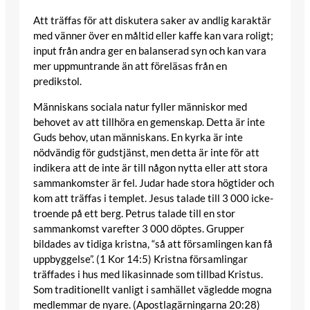
Att träffas för att diskutera saker av andlig karaktär
med vänner över en måltid eller kaffe kan vara roligt;
input från andra ger en balanserad syn och kan vara
mer uppmuntrande än att föreläsas från en
predikstol.
Människans sociala natur fyller människor med
behovet av att tillhöra en gemenskap. Detta är inte
Guds behov, utan människans. En kyrka är inte
nödvändig för gudstjänst, men detta är inte för att
indikera att de inte är till någon nytta eller att stora
sammankomster är fel. Judar hade stora högtider och
kom att träffas i templet. Jesus talade till 3 000 icke-
troende på ett berg. Petrus talade till en stor
sammankomst varefter 3 000 döptes. Grupper
bildades av tidiga kristna, “så att församlingen kan få
uppbyggelse”. (1 Kor 14:5) Kristna församlingar
träffades i hus med likasinnade som tillbad Kristus.
Som traditionellt vanligt i samhället vägledde mogna
medlemmar de nyare. (Apostlagärningarna 20:28)