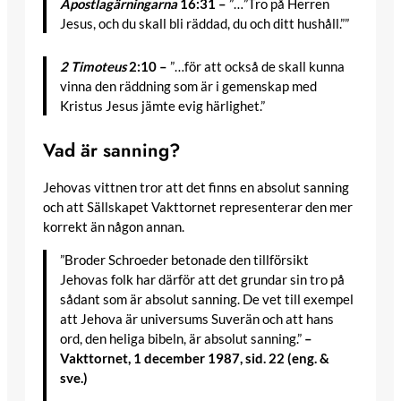
Apostlagärningarna
16:31 –
”…”Tro på Herren
Jesus, och du skall bli räddad, du och ditt hushåll.””
2 Timoteus
2:10 –
”…för att också de skall kunna
vinna den räddning som är i gemenskap med
Kristus Jesus jämte evig härlighet.”
Vad är sanning?
Jehovas vittnen tror att det finns en absolut sanning
och att Sällskapet Vakttornet representerar den mer
korrekt än någon annan.
”Broder Schroeder betonade den tillförsikt
Jehovas folk har därför att det grundar sin tro på
sådant som är absolut sanning. De vet till exempel
att Jehova är universums Suverän och att hans
ord, den heliga bibeln, är absolut sanning.”
–
Vakttornet, 1 december 1987, sid. 22 (eng. &
sve.)