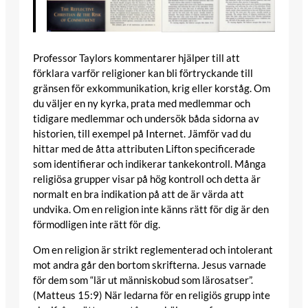
Professor Taylors kommentarer hjälper till att
förklara varför religioner kan bli förtryckande till
gränsen för exkommunikation, krig eller korståg. Om
du väljer en ny kyrka, prata med medlemmar och
tidigare medlemmar och undersök båda sidorna av
historien, till exempel på Internet. Jämför vad du
hittar med de åtta attributen Lifton specificerade
som identifierar och indikerar tankekontroll. Många
religiösa grupper visar på hög kontroll och detta är
normalt en bra indikation på att de är värda att
undvika. Om en religion inte känns rätt för dig är den
förmodligen inte rätt för dig.
Om en religion är strikt reglementerad och intolerant
mot andra går den bortom skrifterna. Jesus varnade
för dem som “lär ut människobud som lärosatser”.
(Matteus 15:9) När ledarna för en religiös grupp inte