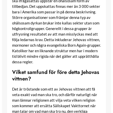
ska ifrågasättas uppstår en ohälsosam form av
tillbedjan. Det uppskattas finnas mer än 3 000 sekter
bara i Amerika som passar in på denna beskrivning.
Större organisationer som främjar denna typ av
ohälsosam dyrkan brukar inte kallas sekter utan som
högkontrollgrupper. Generellt i dessa grupper är
utfrysning resultatet av att man misslyckas med att
följa ledarnas krav. Detta inkluderar Jehovas vittnen,
mormoner och några evangeliska Born Again-grupper.
Katoliker har en liknande struktur men har i modern
tid blivit mindre rigida när det gäller att upprätthålla
dessa regler.
Vilket samfund för före detta Jehovas
vittnen?
Det är tröstande som ett av Jehovas vittnen att få
veta exakt vad man ska tro, och därför naturligt när
man lämnar religionen att vilja veta vilken religion
som kommer att ersätta Sällskapet Vakttornet när
man talar om vad man ska tro nu, den verkliga