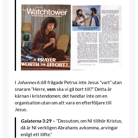
I
Johannes
6:68 frågade Petrus inte Jesus “vart” utan
snarare “Herre,
vem
ska vi gå bort till?” Detta är
kärnan i kristendomen; det handlar inte om en
organisation utan om att vara en efterföljare till
Jesus.
Galaterna
3:29 –
”Dessutom, om NI tillhör Kristus,
då är NI verkligen Abrahams avkomma, arvingar
enligt ett löfte.”