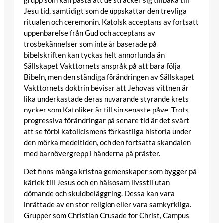
Jesu tid, samtidigt som de uppskattar den trevliga
ritualen och ceremonin. Katolsk acceptans av fortsatt
uppenbarelse från Gud och acceptans av
trosbekännelser som inte är baserade på
bibelskriften kan tyckas helt annorlunda än
Sällskapet Vakttornets anspråk på att bara följa
Bibeln, men den ständiga förändringen av Sällskapet
Vakttornets doktrin bevisar att Jehovas vittnen är
lika underkastade deras nuvarande styrande krets
nycker som Katoliker är till sin senaste påve. Trots
progressiva förändringar på senare tid är det svårt
att se förbi katolicismens förkastliga historia under
den mörka medeltiden, och den fortsatta skandalen
med barnövergrepp i händerna på präster.
Det finns många kristna gemenskaper som bygger på
kärlek till Jesus och en hälsosam livsstil utan
dömande och skuldbeläggning. Dessa kan vara
inrättade av en stor religion eller vara samkyrkliga.
Grupper som Christian Crusade for Christ, Campus