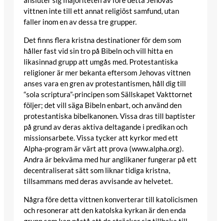
vittnen inte till ett annat religiöst samfund, utan
faller inom en av dessa tre grupper.
Det finns flera kristna destinationer för dem som
håller fast vid sin tro på Bibeln och vill hitta en
likasinnad grupp att umgås med. Protestantiska
religioner är mer bekanta eftersom Jehovas vittnen
anses vara en gren av protestantismen, håll dig till
“sola scriptura”-principen som Sällskapet Vakttornet
följer; det vill säga Bibeln enbart, och använd den
protestantiska bibelkanonen. Vissa dras till baptister
på grund av deras aktiva deltagande i predikan och
missionsarbete. Vissa tycker att kyrkor med ett
Alpha-program är värt att prova (www.alpha.org).
Andra är bekväma med hur anglikaner fungerar på ett
decentraliserat sätt som liknar tidiga kristna,
tillsammans med deras avvisande av helvetet.
Några före detta vittnen konverterar till katolicismen
och resonerar att den katolska kyrkan är den enda
grupp som kan påstå att de sträcker sig tillbaka till