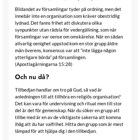
Bildandet av församlingar tyder på ordning, men det
innebär inte en organisation som kräver obestridlig
lydnad. Det fanns frihet att diskutera olika
synpunkter utan rädsla för vedergällning, som när
församlingar var oense om omskärelse. När en sådan
allvarlig oenighet uppstod kom en stor grupp äldre
män överens, konsensus var att “inte lägga någon
ytterligare börda” på församlingen.
(Apostlagärningarna 15:28)
Och nu då?
Tillbedjan handlar om tro på Gud, så vad är
anledningen till att tillhöra en religiös organisation?
Det kan vara för undervisning och ritual men till stor
del är det för gemenskap. När du söker en grupp att
tillbe med är en av de viktigaste sakerna att komma
ihåg att du har valfrihet. Hitta den grupp som är mest
lämpad för att hjälpa dig i den tillbedjan.