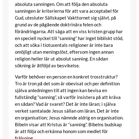
absoluta sanningen. Om att följa den absoluta
sanningen är kriterierna för att vara acceptabel för
Gud, utesluter Sällskapet Vakttornet sig självt, på
grund av de pågående doktrinära felen och
förändringarna. Att säga att en viss kristen grupp har
en speciell nyckel till “sanning” har inget bibliskt stöd,
och att söka i tiotusentals religioner är inte bara
omöjligt utan meningslöst, eftersom ingen annan
religion heller lär ut absolut sanning. En sådan
sökning är åtföljd av besvikelse.
Varför behöver en person en konkret trosstruktur?
Tro är tron ​​på det som är obevisat och per definition
själva anledningen till att ingen kan bevisa en
fullständig “sanning”, så varför insistera på att kräva
en sådan? Vad är svaret? Det är inte läran; i själva
verket samtalade Jesus sällan om läran. Det är inte
en organisation; Jesus nämnde aldrig en organisation.
Bibeln visar att Kristus är “sanning”. Bibelns budskap
är att följa och erkänna honom som medlet för
frälsning.