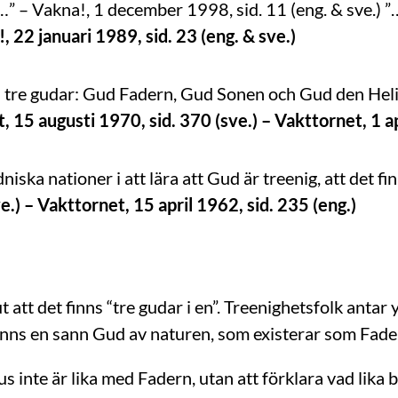
…” – Vakna!, 1 december 1998, sid. 11 (eng. & sve.) ”
, 22 januari 1989, sid. 23 (eng. & sve.)
a tre gudar: Gud Fadern, Gud Sonen och Gud den He
, 15 augusti 1970, sid. 370 (sve.) – Vakttornet, 1 ap
iska nationer i att lära att Gud är treenig, att det fi
e.) – Vakttornet, 15 april 1962, sid. 235 (eng.)
ut att det finns “tre gudar i en”. Treenighetsfolk anta
inns en sann Gud av naturen, som existerar som Fade
 inte är lika med Fadern, utan att förklara vad lika