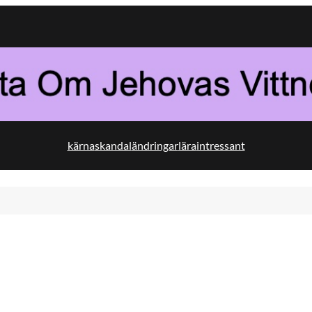
kärna
skandal
ändringar
lära
intressant