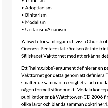
• Tritheism
• Adoptianism
• Binitarism
• Modalism
• Unitarism/Arianism
Yahweh-församlingar och vissa Church of 
Oneness Pentecostal-rörelsen är inte trini
Sällskapet Vakttornet med att erkänna det 
Ett “halmgubbe”-argument definierar en per
Vakttornet gör detta genom att definiera 
smälter de samman treenighets- och modali
någon formell ståndpunkt. Modala koncept
publikationer på Watchtower-CD 2006 fin
olika läror och blanda samman doktriner/lär