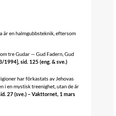
tta är en halmgubbsteknik, eftersom
an om tre Gudar — Gud Fadern, Gud
1994], sid. 125 (eng. & sve.)
gioner har förkastats av Jehovas
n i en mystisk treenighet, utan de är
sid. 27 (sve.) – Vakttornet, 1 mars