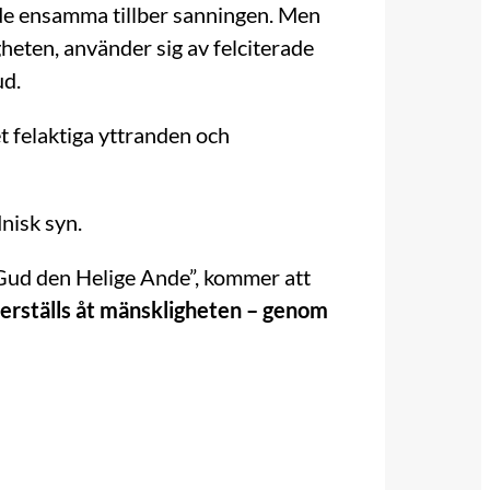
t de ensamma tillber sanningen. Men
gheten, använder sig av felciterade
ud.
et felaktiga yttranden och
nisk syn.
 Gud den Helige Ande”, kommer att
terställs åt mänskligheten – genom