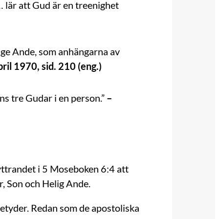
… lär att Gud är en treenighet
lige Ande, som anhängarna av
ril 1970, sid. 210 (eng.)
nns tre Gudar i en person.”
–
r yttrandet i 5 Moseboken 6:4 att
r, Son och Helig Ande.
 betyder. Redan som de apostoliska