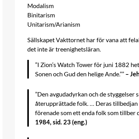
Modalism
Binitarism
Unitarism/Arianism
Sällskapet Vakttornet har för vana att fel
det inte är treenighetsläran.
”I Zion’s Watch Tower för juni 1882 he
Sonen och Gud den helige Ande.””
– Jeh
”Den avgudadyrkan och de styggelser s
återupprättade folk. … Deras tillbedjan 
förenade som ett enda folk som tillber
1984, sid. 23 (eng.)