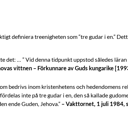
aktigt definiera treenigheten som “tre gudar i en.” De
tte det: … ” Vid denna tidpunkt uppstod således lär
ovas vittnen – Förkunnare av Guds kungarike [1993/
om bedrivs inom kristenhetens och hedendomens reli
fördelas inte på tre gudar i en, den så kallade gudome
 den ende Guden, Jehova.”
– Vakttornet, 1 juli 1984, 