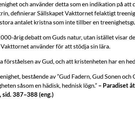
reenighet och använder detta som en indikation på at
in, definierar Sällskapet Vakttornet felaktigt treeni
tora antalet kristna som inte tillber en treenighetsg
 2000-årig debatt om Guds natur, utan istället visar d
akttornet använder för att stödja sin lära.
 förståelsen av Gud, och att kristenheten har en hed
treenighet, bestående av ”Gud Fadern, Gud Sonen och
gheten såsom en hädisk, hednisk lögn.”
– Paradiset å
, sid. 387–388 (eng.)