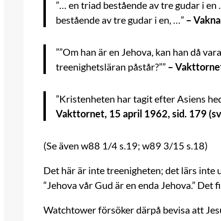
”… en triad bestående av tre gudar i en 
bestående av tre gudar i en, …”
– Vakna!
””Om han är en Jehova, kan han då var
treenighetsläran påstår?””
– Vakttornet
”Kristenheten har tagit efter Asiens hedn
Vakttornet, 15 april 1962, sid. 179 (sv
(Se även w88 1/4 s.19; w89 3/15 s.18)
Det här är inte treenigheten; det lärs inte 
“Jehova vår Gud är en enda Jehova.” Det f
Watchtower försöker därpå bevisa att Jesus