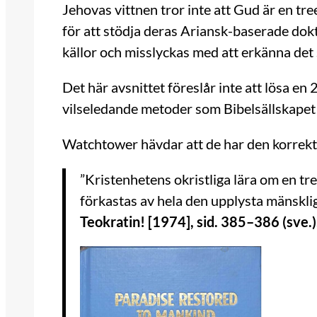
Jehovas vittnen tror inte att Gud är en t
för att stödja deras Ariansk-baserade doktr
källor och misslyckas med att erkänna det s
Det här avsnittet föreslår inte att lösa en
vilseledande metoder som Bibelsällskapet V
Watchtower hävdar att de har den korrekta
”Kristenhetens okristliga lära om en 
förkastas av hela den upplysta mänskli
Teokratin! [1974], sid. 385–386 (sve.)