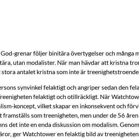
God-grenar följer binitära övertygelser och många m
tära, utan modalister. När man hävdar att kristna tro
stora antalet kristna som inte är treenighetstroende
sons synvinkel felaktigt och angriper sedan den fela
Treenigheten felaktigt och otillräckligt. När Watcht
sm-koncept, vilket skapar en inkonsekvent och förvi
 framställs som treenigheten, men under de 56 åren 
ns det inte en enda diskussion om modalism. Genom
or, ger Watchtower en felaktig bild av treenigheten, 