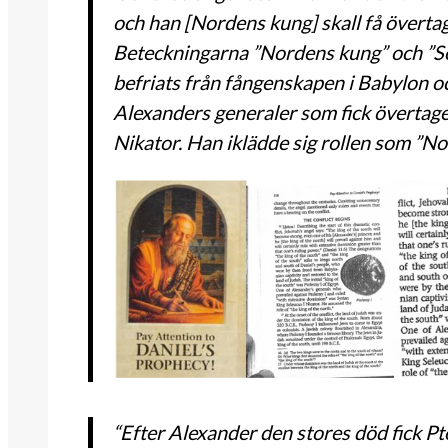
och han [Nordens kung] skall få överta
Beteckningarna ”Nordens kung” och ”Söd
befriats från fångenskapen i Babylon oc
Alexanders generaler som fick övertage
Nikator. Han iklädde sig rollen som ”N
“Efter Alexander den stores död fick P