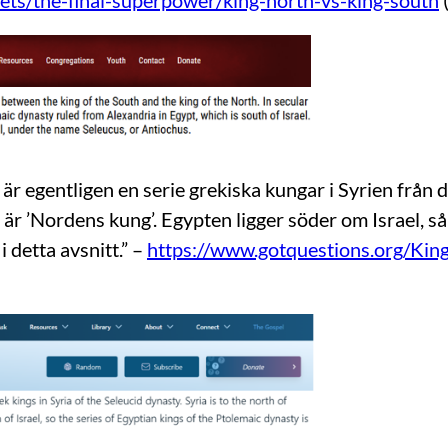
ets/the-final-superpower/king-north-vs-king-south
r egentligen en serie grekiska kungar i Syrien från d
n är ’Nordens kung’. Egypten ligger söder om Israel, s
 detta avsnitt.” –
https://www.gotquestions.org/King