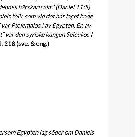
dennes härskarmakt.” (Daniel 11:5)
ls folk, som vid det här laget hade
 var Ptolemaios I av Egypten. En av
” var den syriske kungen Seleukos I
d. 218 (sve. & eng.)
ftersom Egypten låg söder om Daniels