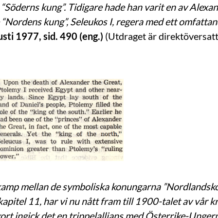
 “Söderns kung”. Tidigare hade han varit en av Alexand
e “Nordens kung”, Seleukos I, regera med ett omfatta
sti 1977, sid. 490 (eng.)
(Utdraget är direktöversatt
ktkamp mellan de symboliska konungarna ”Nordlandsk
kapitel 11, har vi nu nått fram till 1900-talet av vår 
ort ingick det en trippelallians med Österrike-Ungern