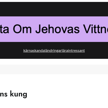
kärna
skandal
ändringar
lära
intressant
ns kung