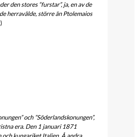
er den stores “furstar”, ja, en av de
nde herravälde, större än Ptolemaios
)
onungen” och ”Söderlandskonungen”,
kristna era. Den 1 januari 1871
 och kungariket Italien. Å andra