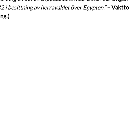
82 i besittning av herraväldet över Egypten.”
– Vakttor
ng.)