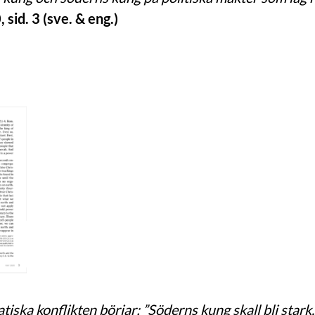
sid. 3 (sve. & eng.)
ska konflikten börjar: ”Söderns kung skall bli stark,