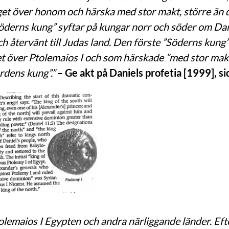
get över honom och härska med stor makt, större än 
erns kung” syftar på kungar norr och söder om Danie
h återvänt till Judas land. Den förste ”Söderns kung”
t över Ptolemaios I och som härskade ”med stor makt
ordens kung”.”
– Ge akt på Daniels profetia [1999], si
tolemaios I Egypten och andra närliggande länder. E