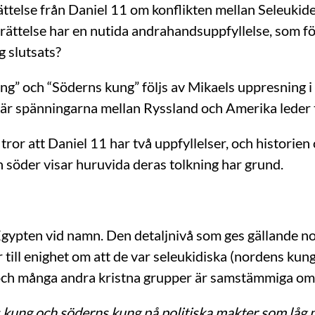
ttelse från Daniel 11 om konflikten mellan Seleukid
ättelse har en nutida andrahandsuppfyllelse, som för
g slutsats?
ng” och “Söderns kung” följs av Mikaels uppresning i
, där spänningarna mellan Ryssland och Amerika leder
 tror att Daniel 11 har två uppfyllelser, och historie
ch söder visar huruvida deras tolkning har grund.
gypten vid namn. Den detaljnivå som ges gällande n
eder till enighet om att de var seleukidiska (nordens k
t och många andra kristna grupper är samstämmiga om
 kung och söderns kung på politiska makter som låg n