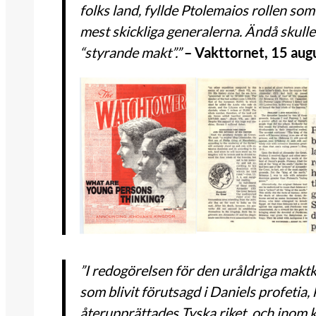
folks land, fyllde Ptolemaios rollen som
mest skickliga generalerna. Ändå skull
“styrande makt”.”
– Vakttornet, 15 augu
”I redogörelsen för den uråldriga ma
som blivit förutsagd i Daniels profetia, 
återupprättades Tyska riket, och inom k