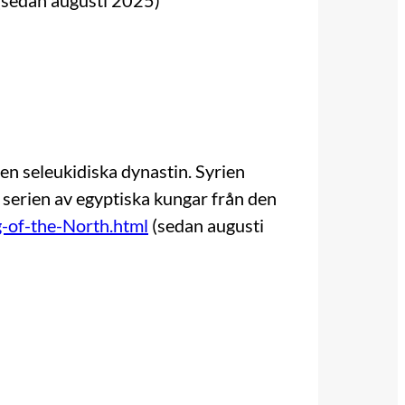
(sedan augusti 2025)
en seleukidiska dynastin. Syrien
å serien av egyptiska kungar från den
-of-the-North.html
(sedan augusti