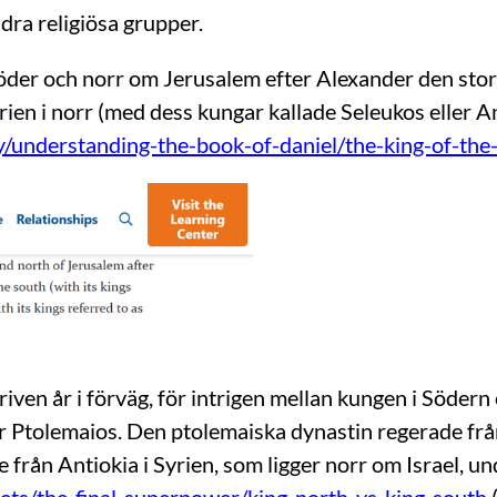
dra religiösa grupper.
öder och norr om Jerusalem efter Alexander den stor
ien i norr (med dess kungar kallade Seleukos eller An
y/understanding-the-book-of-daniel/the-king-of-the
iven år i förväg, för intrigen mellan kungen i Södern 
ör Ptolemaios. Den ptolemaiska dynastin regerade frå
 från Antiokia i Syrien, som ligger norr om Israel, u