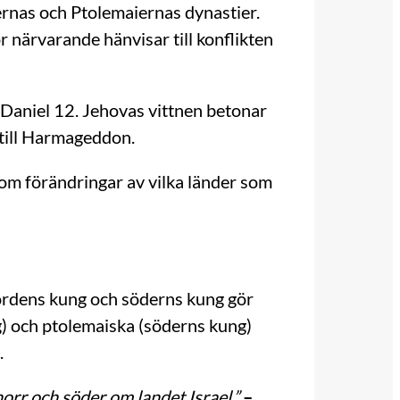
ernas och Ptolemaiernas dynastier.
 närvarande hänvisar till konflikten
 Daniel 12. Jehovas vittnen betonar
 till Harmageddon.
n om förändringar av vilka länder som
ordens kung och söderns kung gör
ung) och ptolemaiska (söderns kung)
.
orr och söder om landet Israel.”
–