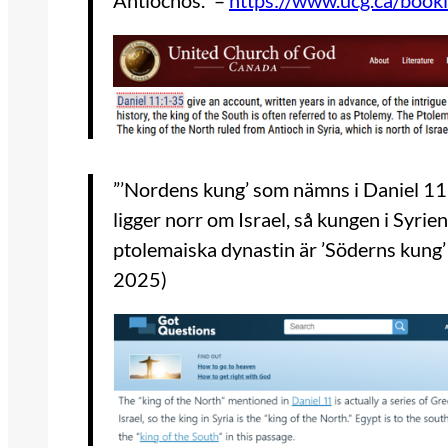
Antiochos.” –
https://www.ucg.ca/bookl
”’Nordens kung’ som nämns i Daniel 11 ä
ligger norr om Israel, så kungen i Syrie
ptolemaiska dynastin är ’Söderns kung’ i
2025)