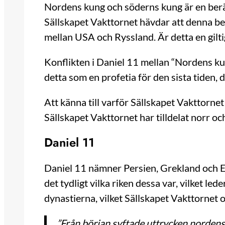
Nordens kung och söderns kung är en berä
Sällskapet Vakttornet hävdar att denna ber
mellan USA och Ryssland. Är detta en gilti
Konflikten i Daniel 11 mellan “Nordens ku
detta som en profetia för den sista tiden
Att känna till varför Sällskapet Vakttornet
Sällskapet Vakttornet har tilldelat norr o
Daniel 11
Daniel 11 nämner Persien, Grekland och E
det tydligt vilka riken dessa var, vilket l
dynastierna, vilket Sällskapet Vakttorne
”Från början syftade uttrycken nordens