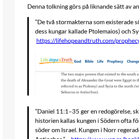
Denna tolkning görs på liknande sätt av an
”De två stormakterna som existerade s
dess kungar kallade Ptolemaios) och Syr
https://lifehopeandtruth.com/prophec
”Daniel 11:1–35 ger en redogörelse, skr
historien kallas kungen i Södern ofta f
söder om Israel. Kungen i Norr regerade