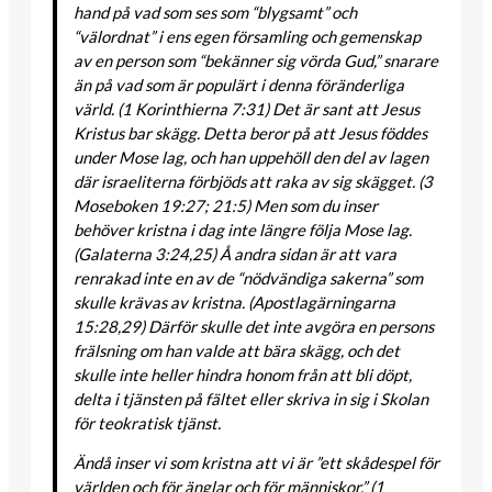
hand på vad som ses som “blygsamt” och
“välordnat” i ens egen församling och gemenskap
av en person som “bekänner sig vörda Gud,” snarare
än på vad som är populärt i denna föränderliga
värld. (1 Korinthierna 7:31) Det är sant att Jesus
Kristus bar skägg. Detta beror på att Jesus föddes
under Mose lag, och han uppehöll den del av lagen
där israeliterna förbjöds att raka av sig skägget. (3
Moseboken 19:27; 21:5) Men som du inser
behöver kristna i dag inte längre följa Mose lag.
(Galaterna 3:24,25) Å andra sidan är att vara
renrakad inte en av de “nödvändiga sakerna” som
skulle krävas av kristna. (Apostlagärningarna
15:28,29) Därför skulle det inte avgöra en persons
frälsning om han valde att bära skägg, och det
skulle inte heller hindra honom från att bli döpt,
delta i tjänsten på fältet eller skriva in sig i Skolan
för teokratisk tjänst.
Ändå inser vi som kristna att vi är ”ett skådespel för
världen och för änglar och för människor.” (1