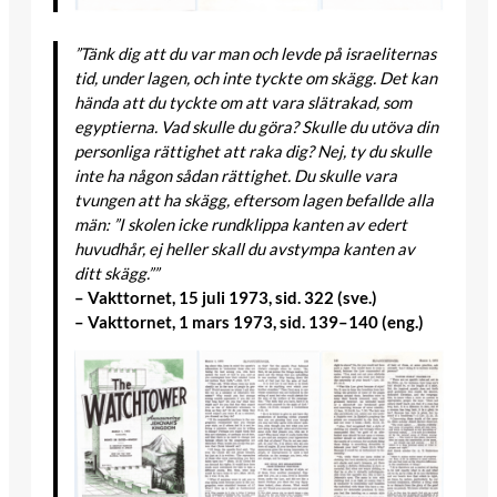
”Tänk dig att du var man och levde på israeliternas
tid, under lagen, och inte tyckte om skägg. Det kan
hända att du tyckte om att vara slätrakad, som
egyptierna. Vad skulle du göra? Skulle du utöva din
personliga rättighet att raka dig? Nej, ty du skulle
inte ha någon sådan rättighet. Du skulle vara
tvungen att ha skägg, eftersom lagen befallde alla
män: ”I skolen icke rundklippa kanten av edert
huvudhår, ej heller skall du avstympa kanten av
ditt skägg.””
– Vakttornet, 15 juli 1973, sid. 322 (sve.)
– Vakttornet, 1 mars 1973, sid. 139–140 (eng.)