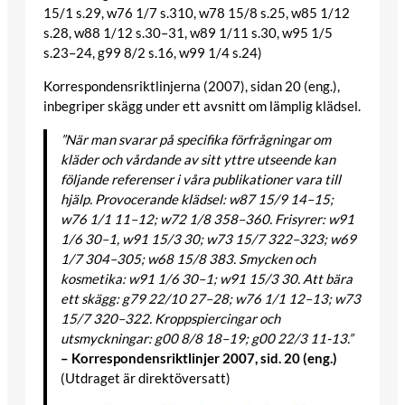
15/1 s.29, w76 1/7 s.310, w78 15/8 s.25, w85 1/12
s.28, w88 1/12 s.30–31, w89 1/11 s.30, w95 1/5
s.23–24, g99 8/2 s.16, w99 1/4 s.24)
Korrespondensriktlinjerna (2007), sidan 20 (eng.),
inbegriper skägg under ett avsnitt om lämplig klädsel.
”När man svarar på specifika förfrågningar om
kläder och vårdande av sitt yttre utseende kan
följande referenser i våra publikationer vara till
hjälp. Provocerande klädsel: w87 15/9 14–15;
w76 1/1 11–12; w72 1/8 358–360. Frisyrer: w91
1/6 30–1, w91 15/3 30; w73 15/7 322–323; w69
1/7 304–305; w68 15/8 383. Smycken och
kosmetika: w91 1/6 30–1; w91 15/3 30. Att bära
ett skägg: g79 22/10 27–28; w76 1/1 12–13; w73
15/7 320–322. Kroppspiercingar och
utsmyckningar: g00 8/8 18–19; g00 22/3 11-13.”
– Korrespondensriktlinjer 2007, sid. 20 (eng.)
(Utdraget är direktöversatt)