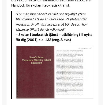
Ett vagt direktiv om rakning förekommer i 2001 års
Handbok för skolan i teokratisk tjänst.
”För män innebär ett vårdat och prydligt yttre
bland annat att de är välrakade. På platser där
mustasch är allmänt accepterat bör de som har
sådan se till att den är välansad.”
– Skolan i teokratisk tjänst – utbildning till nytta
för dig (2001), sid. 133 (eng. & sve.)