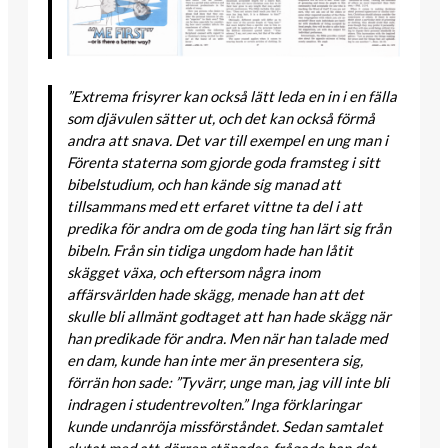
”Extrema frisyrer kan också lätt leda en in i en fälla
som djävulen sätter ut, och det kan också förmå
andra att snava. Det var till exempel en ung man i
Förenta staterna som gjorde goda framsteg i sitt
bibelstudium, och han kände sig manad att
tillsammans med ett erfaret vittne ta del i att
predika för andra om de goda ting han lärt sig från
bibeln. Från sin tidiga ungdom hade han låtit
skägget växa, och eftersom några inom
affärsvärlden hade skägg, menade han att det
skulle bli allmänt godtaget att han hade skägg när
han predikade för andra. Men när han talade med
en dam, kunde han inte mer än presentera sig,
förrän hon sade: ”Tyvärr, unge man, jag vill inte bli
indragen i studentrevolten.” Inga förklaringar
kunde undanröja missförståndet. Sedan samtalet
slutat med att dörren stängdes, frågade han det