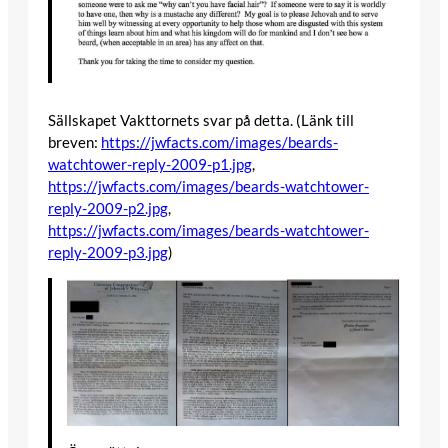
Sällskapet Vakttornets svar på detta. (Länk till
breven:
https://jwfacts.com/images/beards-
watchtower-reply-2009-p1.jpg
,
https://jwfacts.com/images/beards-watchtower-
reply-2009-p2.jpg
,
https://jwfacts.com/images/beards-watchtower-
reply-2009-p3.jpg
)