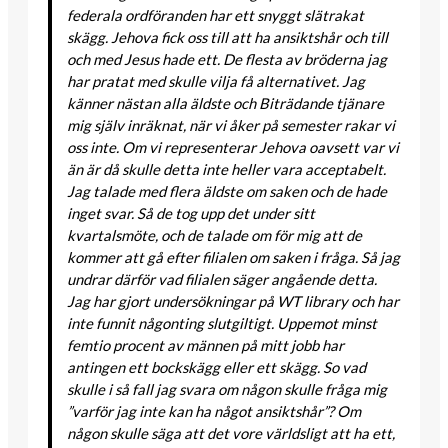
federala ordföranden har ett snyggt slätrakat
skägg. Jehova fick oss till att ha ansiktshår och till
och med Jesus hade ett. De flesta av bröderna jag
har pratat med skulle vilja få alternativet. Jag
känner nästan alla äldste och Biträdande tjänare
mig själv inräknat, när vi åker på semester rakar vi
oss inte. Om vi representerar Jehova oavsett var vi
än är då skulle detta inte heller vara acceptabelt.
Jag talade med flera äldste om saken och de hade
inget svar. Så de tog upp det under sitt
kvartalsmöte, och de talade om för mig att de
kommer att gå efter filialen om saken i fråga. Så jag
undrar därför vad filialen säger angående detta.
Jag har gjort undersökningar på WT library och har
inte funnit någonting slutgiltigt. Uppemot minst
femtio procent av männen på mitt jobb har
antingen ett bockskägg eller ett skägg. So vad
skulle i så fall jag svara om någon skulle fråga mig
”varför jag inte kan ha något ansiktshår”? Om
någon skulle säga att det vore världsligt att ha ett,