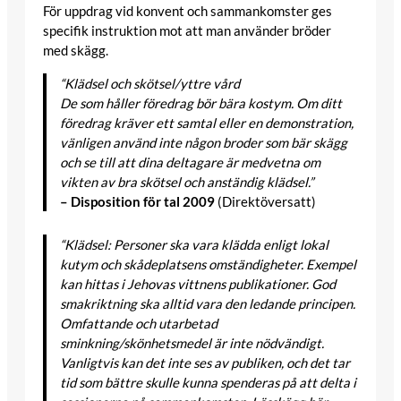
För uppdrag vid konvent och sammankomster ges
specifik instruktion mot att man använder bröder
med skägg.
“Klädsel och skötsel/yttre vård
De som håller föredrag bör bära kostym. Om ditt
föredrag kräver ett samtal eller en demonstration,
vänligen använd inte någon broder som bär skägg
och se till att dina deltagare är medvetna om
vikten av bra skötsel och anständig klädsel.”
– Disposition för tal 2009
(Direktöversatt)
“Klädsel: Personer ska vara klädda enligt lokal
kutym och skådeplatsens omständigheter. Exempel
kan hittas i Jehovas vittnens publikationer. God
smakriktning ska alltid vara den ledande principen.
Omfattande och utarbetad
sminkning/skönhetsmedel är inte nödvändigt.
Vanligtvis kan det inte ses av publiken, och det tar
tid som bättre skulle kunna spenderas på att delta i