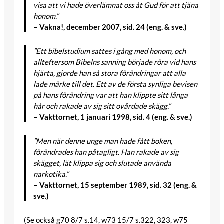
visa att vi hade överlämnat oss åt Gud för att tjäna
honom.”
– Vakna!, december 2007, sid. 24 (eng. & sve.)
”Ett bibelstudium sattes i gång med honom, och
allteftersom Bibelns sanning började röra vid hans
hjärta, gjorde han så stora förändringar att alla
lade märke till det. Ett av de första synliga bevisen
på hans förändring var att han klippte sitt långa
hår och rakade av sig sitt ovårdade skägg.”
– Vakttornet, 1 januari 1998, sid. 4 (eng. & sve.)
”Men när denne unge man hade fått boken,
förändrades han påtagligt. Han rakade av sig
skägget, lät klippa sig och slutade använda
narkotika.”
– Vakttornet, 15 september 1989, sid. 32 (eng. &
sve.)
(Se också g70 8/7 s.14, w73 15/7 s.322, 323, w75