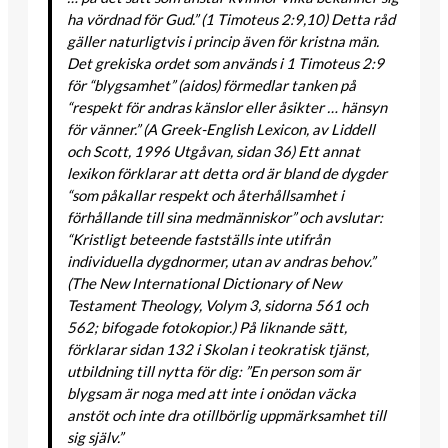
ha vördnad för Gud.” (1 Timoteus 2:9,10) Detta råd
gäller naturligtvis i princip även för kristna män.
Det grekiska ordet som används i 1 Timoteus 2:9
för “blygsamhet” (aidos) förmedlar tanken på
“respekt för andras känslor eller åsikter … hänsyn
för vänner.” (A Greek-English Lexicon, av Liddell
och Scott, 1996 Utgåvan, sidan 36) Ett annat
lexikon förklarar att detta ord är bland de dygder
“som påkallar respekt och återhållsamhet i
förhållande till sina medmänniskor” och avslutar:
“Kristligt beteende fastställs inte utifrån
individuella dygdnormer, utan av andras behov.”
(The New International Dictionary of New
Testament Theology, Volym 3, sidorna 561 och
562; bifogade fotokopior.) På liknande sätt,
förklarar sidan 132 i Skolan i teokratisk tjänst,
utbildning till nytta för dig: ”En person som är
blygsam är noga med att inte i onödan väcka
anstöt och inte dra otillbörlig uppmärksamhet till
sig själv.”