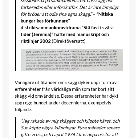
sessionerna på sammankomsten. Lösskägg bör
förberedas eller införskaffas. Det är inte lämpligt
för bröder att odla sina egna skägg.”
– ”Nitiska
kungarikes förkunnare”
distriktsammankomstdrama ”Stå fast i svåra
tider (Jeremia)” häfte med manuskript och
riktlinjer 2002
(Direktöversatt)
Vanligare utlåtanden om skägg dyker upp i form av
erfarenheter från världsliga män som tar bort sitt
skägg vid omvändelse. Dessa erfarenheter har dykt
upp regelbundet under decennierna, exempelvis
följande.
”Jag rakade av mig skägget och klippte håret, och
Sue köpte några klänningar. Fyra månader senare
gifte vi oss, och i april 1976 lät vi döpa oss för att