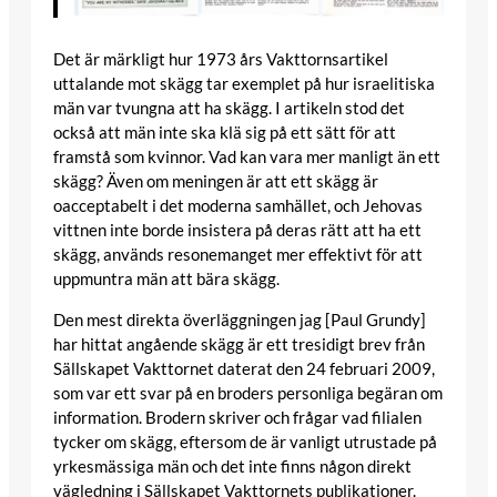
Det är märkligt hur 1973 års Vakttornsartikel
uttalande mot skägg tar exemplet på hur israelitiska
män var tvungna att ha skägg. I artikeln stod det
också att män inte ska klä sig på ett sätt för att
framstå som kvinnor. Vad kan vara mer manligt än ett
skägg? Även om meningen är att ett skägg är
oacceptabelt i det moderna samhället, och Jehovas
vittnen inte borde insistera på deras rätt att ha ett
skägg, används resonemanget mer effektivt för att
uppmuntra män att bära skägg.
Den mest direkta överläggningen jag [Paul Grundy]
har hittat angående skägg är ett tresidigt brev från
Sällskapet Vakttornet daterat den 24 februari 2009,
som var ett svar på en broders personliga begäran om
information. Brodern skriver och frågar vad filialen
tycker om skägg, eftersom de är vanligt utrustade på
yrkesmässiga män och det inte finns någon direkt
vägledning i Sällskapet Vakttornets publikationer.