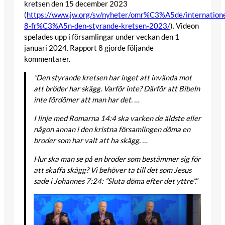
kretsen den 15 december 2023
(
https://www.jw.org/sv/nyheter/omr%C3%A5de/internatione
8-fr%C3%A5n-den-styrande-kretsen-2023/
). Videon
spelades upp i församlingar under veckan den 1
januari 2024. Rapport 8 gjorde följande
kommentarer.
”Den styrande kretsen har inget att invända mot
att bröder har skägg. Varför inte? Därför att Bibeln
inte fördömer att man har det. …
I linje med Romarna 14:4 ska varken de äldste eller
någon annan i den kristna församlingen döma en
broder som har valt att ha skägg. …
Hur ska man se på en broder som bestämmer sig för
att skaffa skägg? Vi behöver ta till det som Jesus
sade i Johannes 7:24: ”Sluta döma efter det yttre”.”