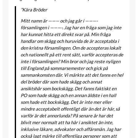
”Kära Bröder
Mitt namn är ——— och jag går i ———-
församlingen i ———-. Jag har en fråga som jag inte
har kunnat hitta ett direkt svar på. Min fråga
handlar om skägg och huruvida de är acceptabla i
den kristna församlingen. Om de accepteras lokalt
och nationellt på ett rent sätt, varför accepteras de
inte i församlingen? Min bror och jag reste nyligen
till England på sommarsemester och gick på
sammankomsten där. Vi märkte att det fanns en hel
del bröder där som hade skägg och annat
ansiktshår som bockskägg. Det fanns faktiskt en
PO som hade skägg och en annan äldste i en hall
som hade ett bockskägg. Det är inte mer eller
mindre acceptabelt offentligt där än det är här, så
varför är det annorlunda? På senare år har det
blivit mer normalt att ha hår i ansiktet än inte,
inklusive läkare, advokater och affärsmän. Jag har
också lagt märke till offentliga personer som att