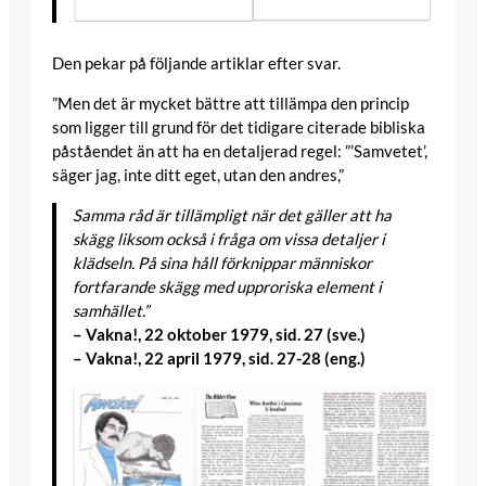
Den pekar på följande artiklar efter svar.
”Men det är mycket bättre att tillämpa den princip
som ligger till grund för det tidigare citerade bibliska
påståendet än att ha en detaljerad regel: ”’Samvetet’,
säger jag, inte ditt eget, utan den andres,”
Samma råd är tillämpligt när det gäller att ha
skägg liksom också i fråga om vissa detaljer i
klädseln. På sina håll förknippar människor
fortfarande skägg med upproriska element i
samhället.”
– Vakna!, 22 oktober 1979, sid. 27 (sve.)
– Vakna!, 22 april 1979, sid. 27-28 (eng.)