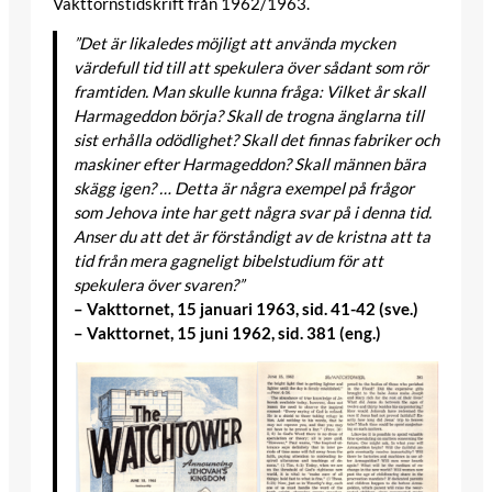
Vakttornstidskrift från 1962/1963.
”Det är likaledes möjligt att använda mycken
värdefull tid till att spekulera över sådant som rör
framtiden. Man skulle kunna fråga: Vilket år skall
Harmageddon börja? Skall de trogna änglarna till
sist erhålla odödlighet? Skall det finnas fabriker och
maskiner efter Harmageddon? Skall männen bära
skägg igen? … Detta är några exempel på frågor
som Jehova inte har gett några svar på i denna tid.
Anser du att det är förståndigt av de kristna att ta
tid från mera gagneligt bibelstudium för att
spekulera över svaren?”
– Vakttornet, 15 januari 1963, sid. 41-42 (sve.)
– Vakttornet, 15 juni 1962, sid. 381 (eng.)