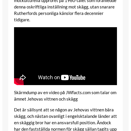
motkulturella upproret på 1960-talet som föranledde
denna oskriftliga inställning mot skägg, utan snarare
Rutherfords personliga känslor flera decennier
tidigare.
Skärmdump av en video på JWfacts.com som talar om
ämnet Jehovas vittnen och skägg
Det är sällsynt att se någon av Jehovas vittnen bära
skägg, och nästan ovanligt i engelsktalande länder att
en skäggig bror har en ansvarsfull position. Ändock
har den fastställda normen för skägg sällan tagits upp