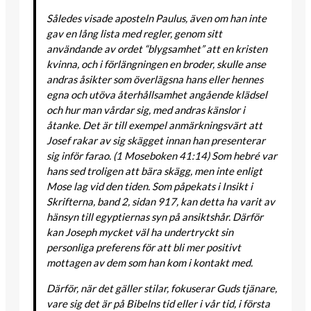
Således visade aposteln Paulus, även om han inte
gav en lång lista med regler, genom sitt
användande av ordet “blygsamhet” att en kristen
kvinna, och i förlängningen en broder, skulle anse
andras åsikter som överlägsna hans eller hennes
egna och utöva återhållsamhet angående klädsel
och hur man vårdar sig, med andras känslor i
åtanke. Det är till exempel anmärkningsvärt att
Josef rakar av sig skägget innan han presenterar
sig inför farao. (1 Moseboken 41:14) Som hebré var
hans sed troligen att bära skägg, men inte enligt
Mose lag vid den tiden. Som påpekats i Insikt i
Skrifterna, band 2, sidan 917, kan detta ha varit av
hänsyn till egyptiernas syn på ansiktshår. Därför
kan Joseph mycket väl ha undertryckt sin
personliga preferens för att bli mer positivt
mottagen av dem som han kom i kontakt med.
Därför, när det gäller stilar, fokuserar Guds tjänare,
vare sig det är på Bibelns tid eller i vår tid, i första