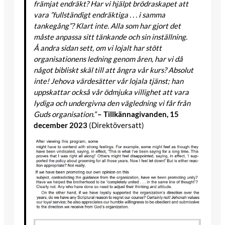
främjat endräkt? Har vi hjälpt brödraskapet att
vara ”fullständigt endräktiga . . . i samma
tankegång”? Klart inte. Alla som har gjort det
måste anpassa sitt tänkande och sin inställning.
Å andra sidan sett, om vi lojalt har stött
organisationens ledning genom åren, har vi då
något bibliskt skäl till att ångra vår kurs? Absolut
inte! Jehova värdesätter vår lojala tjänst; han
uppskattar också vår ödmjuka villighet att vara
lydiga och undergivna den vägledning vi får från
Guds organisation.”
– Tillkännagivanden, 15
december 2023
(Direktöversatt)