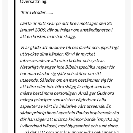
Översättning:
”Kära Broder ……
Detta är mitt svar på ditt brev mottaget den 20
januari 2009, där du frågar om anständigheten i
att en kristen man bär skägg.
Vi är glada att du skrev till oss direkt och uppriktigt
uttryckte dina känslor, för vi är mycket
intresserade av alla våra bröder och systrar.
Naturligtvis anger inte Bibeln specifika regler för
hur man vårdar sig själv och sköter om sitt
utseende. Således, om en man bestämmer sig för
att bära eller inte bära skägg är något som han
måste bestämma personligen. Ändå ger Guds ord
många principer som kristna vägleds av i alla
aspekter av vårt liv, inklusive vårt utseende. En
sådan princip finns i aposteln Paulus inspirerade råd
där han säger att kristna kvinnor borde ”smycka sig
i välordnad klädsel, med blygsamhet och sunt sinne,
… på det sätt som anstår kvinnor vilka bekänner sig