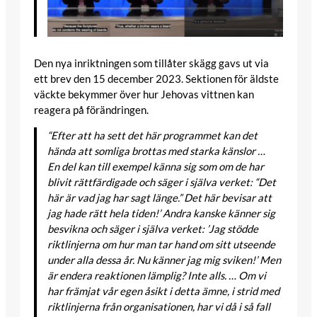
Den nya inriktningen som tillåter skägg gavs ut via
ett brev den 15 december 2023. Sektionen för äldste
väckte bekymmer över hur Jehovas vittnen kan
reagera på förändringen.
“Efter att ha sett det här programmet kan det
hända att somliga brottas med starka känslor …
En del kan till exempel känna sig som om de har
blivit rättfärdigade och säger i själva verket: “Det
här är vad jag har sagt länge.” Det här bevisar att
jag hade rätt hela tiden!’ Andra kanske känner sig
besvikna och säger i själva verket: ’Jag stödde
riktlinjerna om hur man tar hand om sitt utseende
under alla dessa år. Nu känner jag mig sviken!’ Men
är endera reaktionen lämplig? Inte alls. … Om vi
har främjat vår egen åsikt i detta ämne, i strid med
riktlinjerna från organisationen, har vi då i så fall