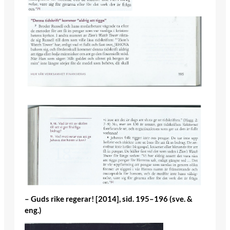
– Guds rike regerar! [2014], sid. 195–196 (sve. &
eng.)