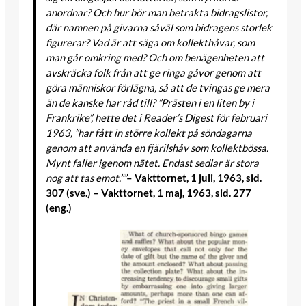
anordnar? Och hur bör man betrakta bidragslistor,
där namnen på givarna såväl som bidragens storlek
figurerar? Vad är att säga om kollekthåvar, som
man går omkring med? Och om benägenheten att
avskräcka folk från att ge ringa gåvor genom att
göra människor förlägna, så att de tvingas ge mera
än de kanske har råd till? ”Prästen i en liten by i
Frankrike”, hette det i Reader’s Digest för februari
1963, ”har fått in större kollekt på söndagarna
genom att använda en fjärilshåv som kollektbössa.
Mynt faller igenom nätet. Endast sedlar är stora
nog att tas emot.””
– Vakttornet, 1 juli, 1963, sid.
307 (sve.) – Vakttornet, 1 maj, 1963, sid. 277
(eng.)