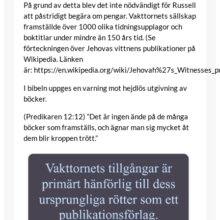
På grund av detta blev det inte nödvändigt för Russell
att påstridigt begära om pengar. Vakttornets sällskap
framställde över 1000 olika tidningsupplagor och
boktitlar under mindre än 150 års tid. (Se
förteckningen över Jehovas vittnens publikationer på
Wikipedia. Länken
är: https://en.wikipedia.org/wiki/Jehovah%27s_Witnesses_pu
I bibeln uppges en varning mot hejdlös utgivning av
böcker.
(Predikaren 12:12) “Det är ingen ände på de många
böcker som framställs, och ägnar man sig mycket åt
dem blir kroppen trött.”