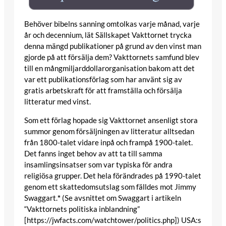
Behöver bibelns sanning omtolkas varje månad, varje
år och decennium, lät Sällskapet Vakttornet trycka
denna mängd publikationer på grund av den vinst man
gjorde på att försälja dem? Vakttornets samfund blev
till en mångmiljarddollarorganisation bakom att det
var ett publikationsförlag som har använt sig av
gratis arbetskraft för att framställa och försälja
litteratur med vinst.
Som ett förlag hopade sig Vakttornet ansenligt stora
summor genom försäljningen av litteratur alltsedan
från 1800-talet vidare inpå och frampå 1900-talet.
Det fanns inget behov av att ta till samma
insamlingsinsatser som var typiska för andra
religiösa grupper. Det hela förändrades på 1990-talet
genom ett skattedomsutslag som fälldes mot Jimmy
Swaggart.
*
(Se avsnittet om Swaggart i artikeln
“Vakttornets politiska inblandning”
[https://jwfacts.com/watchtower/politics.php]) USA:s