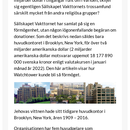
miljarder dollar i tillgångar runt om i världen, skiljer
sig egentligen Sällskapet Vakttornets trossamfund
särskilt mycket från andra religiösa grupper?
Sällskapet Vakttornet har samlat på sig en
förmögenhet, utan någon iögonenfallande begäran om
donationer. Som det beskrivs nedan såldes bara
huvudkontoret i Brooklyn, New York, för över två
miljarder amerikanska dollar (2 miljarder
amerikanska dollar motsvarar uppemot 18 177 890
000 svenska kronor enligt valutakursen i januari
månad år 2022). Den här artikeln visar hur
Watchtower kunde bli så förmöget.
Jehovas vittnen hade sitt tidigare huvudkontor i
Brooklyn, New York, åren 1909 – 2016.
Organisationen har fem huvudpelare som