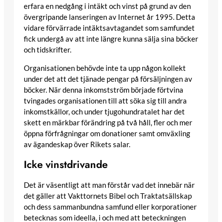
erfara en nedgång i intäkt och vinst på grund av den
övergripande lanseringen av Internet år 1995. Detta
vidare förvärrade intäktsavtagandet som samfundet
fick undergå av att inte längre kunna sälja sina böcker
och tidskrifter.
Organisationen behövde inte ta upp någon kollekt
under det att det tjänade pengar på försäljningen av
böcker. När denna inkomstström började förtvina
tvingades organisationen till att söka sig till andra
inkomstkällor, och under tjugohundratalet har det
skett en märkbar förändring på två håll, fler och mer
öppna förfrågningar om donationer samt omväxling
av ägandeskap över Rikets salar.
Icke vinstdrivande
Det är väsentligt att man förstår vad det innebär när
det gäller att Vakttornets Bibel och Traktatsällskap
och dess sammanbundna samfund eller korporationer
betecknas som ideella, i och med att beteckningen