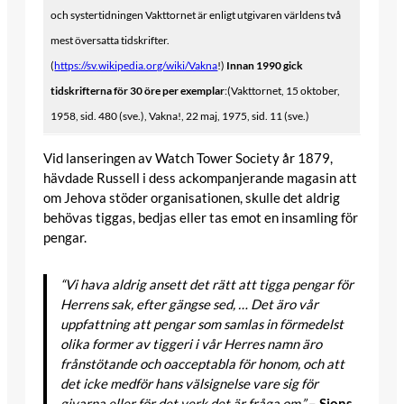
och systertidningen Vakttornet är enligt utgivaren världens två
mest översatta tidskrifter.
(
https://sv.wikipedia.org/wiki/Vakna
!)
Innan 1990 gick
tidskrifterna för 30 öre per exemplar
:(Vakttornet, 15 oktober,
1958, sid. 480 (sve.), Vakna!, 22 maj, 1975, sid. 11 (sve.)
Vid lanseringen av Watch Tower Society år 1879,
hävdade Russell i dess ackompanjerande magasin att
om Jehova stöder organisationen, skulle det aldrig
behövas tiggas, bedjas eller tas emot en insamling för
pengar.
“Vi hava aldrig ansett det rätt att tigga pengar för
Herrens sak, efter gängse sed, … Det äro vår
uppfattning att pengar som samlas in förmedelst
olika former av tiggeri i vår Herres namn äro
frånstötande och oacceptabla för honom, och att
det icke medför hans välsignelse vare sig för
givarna eller för det verk det är fråga om.”
– Sions