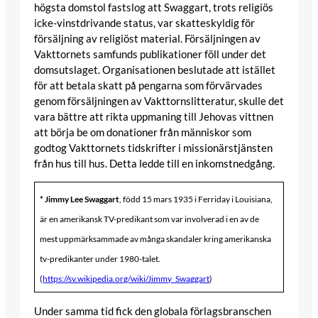
högsta domstol fastslog att Swaggart, trots religiös
icke-vinstdrivande status, var skatteskyldig för
försäljning av religiöst material. Försäljningen av
Vakttornets samfunds publikationer föll under det
domsutslaget. Organisationen beslutade att istället
för att betala skatt på pengarna som förvärvades
genom försäljningen av Vakttornslitteratur, skulle det
vara bättre att rikta uppmaning till Jehovas vittnen
att börja be om donationer från människor som
godtog Vakttornets tidskrifter i missionärstjänsten
från hus till hus. Detta ledde till en inkomstnedgång.
* Jimmy Lee Swaggart
, född 15 mars 1935 i Ferriday i Louisiana,
är en amerikansk TV-predikant som var involverad i en av de
mest uppmärksammade av många skandaler kring amerikanska
tv-predikanter under 1980-talet.
(
https://sv.wikipedia.org/wiki/Jimmy_Swaggart
)
Under samma tid fick den globala förlagsbranschen