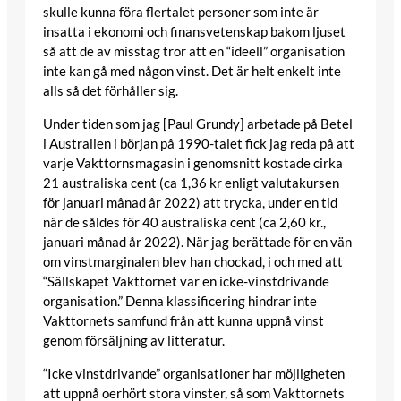
skulle kunna föra flertalet personer som inte är
insatta i ekonomi och finansvetenskap bakom ljuset
så att de av misstag tror att en “ideell” organisation
inte kan gå med någon vinst. Det är helt enkelt inte
alls så det förhåller sig.
Under tiden som jag [Paul Grundy] arbetade på Betel
i Australien i början på 1990-talet fick jag reda på att
varje Vakttornsmagasin i genomsnitt kostade cirka
21 australiska cent (ca 1,36 kr enligt valutakursen
för januari månad år 2022) att trycka, under en tid
när de såldes för 40 australiska cent (ca 2,60 kr.,
januari månad år 2022). När jag berättade för en vän
om vinstmarginalen blev han chockad, i och med att
“Sällskapet Vakttornet var en icke-vinstdrivande
organisation.” Denna klassificering hindrar inte
Vakttornets samfund från att kunna uppnå vinst
genom försäljning av litteratur.
“Icke vinstdrivande” organisationer har möjligheten
att uppnå oerhört stora vinster, så som Vakttornets