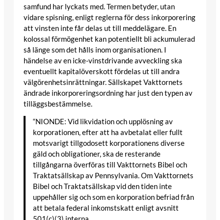
samfund har lyckats med. Termen betyder, utan
vidare spisning, enligt reglerna för dess inkorporering
att vinsten inte får delas ut till meddelägare. En
kolossal förmögenhet kan potentiellt bli ackumulerad
så länge som det hålls inom organisationen. I
händelse av en icke-vinstdrivande avveckling ska
eventuellt kapitalöverskott fördelas ut till andra
välgörenhetsinrättningar. Sällskapet Vakttornets
ändrade inkorporeringsordning har just den typen av
tilläggsbestämmelse.
“NIONDE: Vid likvidation och upplösning av
korporationen, efter att ha avbetalat eller fullt
motsvarigt tillgodosett korporationens diverse
gäld och obligationer, ska de resterande
tillgångarna överföras till Vakttornets Bibel och
Traktatsällskap av Pennsylvania. Om Vakttornets
Bibel och Traktatsällskap vid den tiden inte
uppehåller sig och som en korporation befriad från
att betala federal inkomstskatt enligt avsnitt
501(c)(3) interna