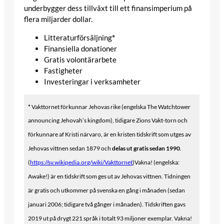
underbygger dess tillväxt till ett finansimperium på
flera miljarder dollar.
Litteraturförsäljning
*
Finansiella donationer
Gratis volontärarbete
Fastigheter
Investeringar i verksamheter
*
Vakttornet förkunnar Jehovas rike (engelska The Watchtower
announcing Jehovah’s kingdom), tidigare Zions Vakt-torn och
förkunnare af Kristi närvaro, är en kristen tidskrift som utges av
Jehovas vittnen sedan 1879 och
delas ut gratis sedan 1990
.
(
https://sv.wikipedia.org/wiki/Vakttornet
)Vakna! (engelska:
Awake!) är en tidskrift som ges ut av Jehovas vittnen. Tidningen
är gratis och utkommer på svenska en gång i månaden (sedan
januari 2006; tidigare två gånger i månaden). Tidskriften gavs
2019 ut på drygt 221 språk i totalt 93 miljoner exemplar. Vakna!