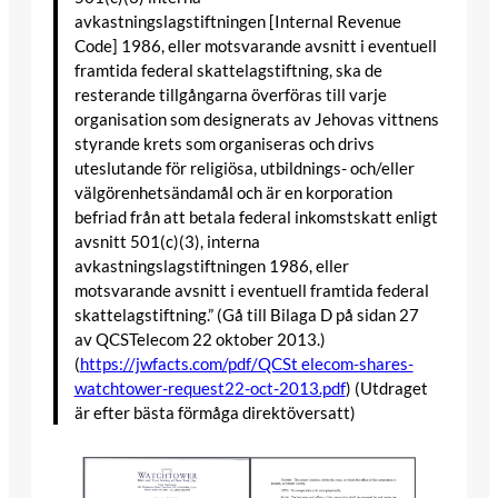
avkastningslagstiftningen [Internal Revenue
Code] 1986, eller motsvarande avsnitt i eventuell
framtida federal skattelagstiftning, ska de
resterande tillgångarna överföras till varje
organisation som designerats av Jehovas vittnens
styrande krets som organiseras och drivs
uteslutande för religiösa, utbildnings- och/eller
välgörenhetsändamål och är en korporation
befriad från att betala federal inkomstskatt enligt
avsnitt 501(c)(3), interna
avkastningslagstiftningen 1986, eller
motsvarande avsnitt i eventuell framtida federal
skattelagstiftning.” (Gå till Bilaga D på sidan 27
av QCSTelecom 22 oktober 2013.)
(
https://jwfacts.com/pdf/QCSt elecom-shares-
watchtower-request22-oct-2013.pdf
) (Utdraget
är efter bästa förmåga direktöversatt)