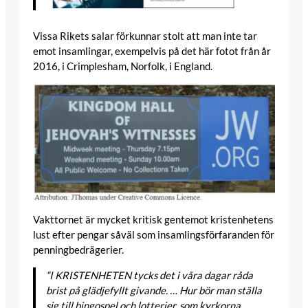
Vissa Rikets salar förkunnar stolt att man inte tar
emot insamlingar, exempelvis på det här fotot från år
2016, i Crimplesham, Norfolk, i England.
Vakttornet är mycket kritisk gentemot kristenhetens
lust efter pengar såväl som insamlingsförfaranden för
penningbedrägerier.
“I KRISTENHETEN tycks det i våra dagar råda
brist på glädjefyllt givande. … Hur bör man ställa
sig till bingospel och lotterier, som kyrkorna