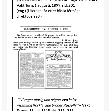
Vakt Torn, 1 augusti, 1899, sid. 201
(eng.)
(Utdraget är efter bästa förmåga
direktöversatt)
““Vi tager aldrig upp någon som helst
insamling [förklarade broder Russell].””
– Vakt
Tornet, 15 juli, 1915, sid. 218–219