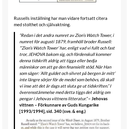
Russells inställning har man vidare fortsatt citera
med stolthet och självaktning.
“Redan i det andra numret av Zion’s Watch Tower, i
numret för augusti 1879, framhöll broder Russell:
”’Zion’s Watch Tower’ har, enligt vad vi fullt och fast
tror, JEHOVA bakom sig, och fördenskull kommer
denna tidskrift aldrig att tigga eller bedja
människor om att ge den finansiellt stöd. När Han
som säger: ’Allt guldet och silvret på bergen är mitt’
inte längre sörjer för de medel som behövs, då skall
vi inse att det är dags att sluta ge ut tidskriften.” I
överensstämmelse med detta tiggs det aldrig om
pengar i Jehovas vittnens litteratur.”
– Jehovas
vittnen – Förkunnare av Guds Kungarike
[1993/1994], sid. 340 (sve. & eng.)