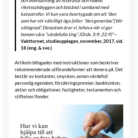
och översättning av litteratur och videor,
riketssalsbyggen och bistånd i samband med
katastrofer. Vi kan vara övertygade om att ”den
som har ett välvilligt öga [eller: ”den generöse”] blir
välsignad”. Dessutom ärar vi Jehova när vi ger
honom våra ”värdefulla ting”. (Ords. 3:9; 22:9)”
–
Vakttornet, studieupplagan, november, 2017, sid.
18 (eng. & sve.)
Artikeln bifogades med instruktioner som beskriver
rekommenderade utförandeformer att donera på. Det
består av kontanter, smycken, annan värdefull
personlig egendom, försäkringspremier, bankkonton,
aktier och obligationer, fastigheter, testamenten och
stiftelser/fonder.