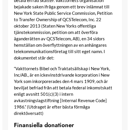
betala en rad
skatter
. Vakttornets organisation
bejakade saken ifråga genom ett brev inlämnat till
New York State Public Service Commission, Petition
to Transfer Ownership of QCSTelecom, Inc. 22
oktober 2013 (Staten New Yorks offentliga
tjänstekommission, petition om att överföra
äganderätten av QCSTelecom, AB), en 34 sidors
hemställan om överflyttningen av en anhängares
telekommunikationsföretag till sitt eget namn. I
dokumentet står det:
“Vakttornets Bibel och Traktatsällskap i New York,
Inc/AB., är en ickevinstdrivande korporation i New
York som inkorporerades den 4 mars 1909, och är
beviljat befriad från att betala federal inkomstskatt
enligt avsnitt 501(c)(3) i intern
avkastningslagstiftning [Internal Revenue Code]
1986.” (Utdraget är efter bästa förmåga
direktöversatt)
Finansiella donationer