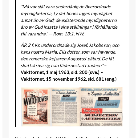
”Må var själ vara underdånig de överordnade
myndigheterna, ty det finnes ingen myndighet
annat än av Gud; de existerande myndigheterna
äro av Gud insatta i sina ställningar i förhållande
till varandra.” — Rom. 13:1, NW.
ÅR 2 f. Kr. underordnade sig Josef, Jakobs son, och
hans hustru Maria, Elis dotter, som var havande,
den romerske kejsaren Augustus’ påbud. De lät
skattskriva sig i sin fädernestad i Judeen.”
–
Vakttornet, 1 maj 1963, sid. 200 (sve.)
–
Vakttornet, 15 november 1962, sid. 681 (eng.)