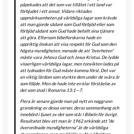
påpekades att det som var tillåtet i ett land var
förbjudet i ett annat. Vidare riktades
uppmärksamheten på världsliga lagar som krävde
att man gjorde sådant som Gud förbjöd eller som
förbjöd sådant som Gud hade befallt sina tjänare
att göra. Eftersom bibelforskarna hade en
uppriktig önskan att visa respekt för Gud som den
högsta myndigheten, menade de att ”överheten”
måste vara Jehova Gud och Jesus Kristus. De lydde
visserligen världsliga lagar, men tonvikten lades på
att lydnaden för Gud måste komma först. Det var
en viktig lärdom som styrkte dem under de svåra år
som följde. Men de hade inte en klar förståelse av
det som stod i Romarna 13:1—7.
Flera år senare gjorde man på nytt en noggrann
granskning av dessa verser, deras sammanhang och
innebörd i ljuset av det som står i Bibeln för övrigt.
Resultatet blev att man år 1962 erkände att ”de
överordnade myndigheterna” är de världsliga