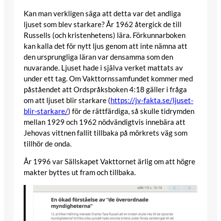
Kan man verkligen säga att detta var det andliga
ljuset som blev starkare? År 1962 återgick de till
Russells (och kristenhetens) lära. Förkunnarboken
kan kalla det för nytt ljus genom att inte nämna att
den ursprungliga läran var densamma som den
nuvarande. Ljuset hade i själva verket mattats av
under ett tag. Om Vakttornssamfundet kommer med
påståendet att Ordspråksboken 4:18 gäller i fråga
om att ljuset blir starkare (
https://jv-fakta.se/ljuset-
blir-starkare/
) för de rättfärdiga, så skulle tidrymden
mellan 1929 och 1962 nödvändigtvis innebära att
Jehovas vittnen fallit tillbaka på mörkrets väg som
tillhör de onda.
År 1996 var Sällskapet Vakttornet ärlig om att högre
makter byttes ut fram och tillbaka.