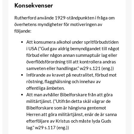
Konsekvenser
Rutherford använde 1929-ståndpunkten i fråga om
överhetens myndigheter för motiveringen av
följande:
Att konsumera alkohol under spritförbudstiden
i USA (“Gud gav aldrig bemyndigandet till något
förbud eller någon annan summaptuär lag eller
överflödsförordning till att kontrollera andras
samveten eller handlingar.” w29 s.121 (eng.))
Införande av kravet på neutralitet, förbud mot
röstning, flagghälsning och innehav av
offentliga ämbeten.
Att man avhåller Bibelforskare från att göra
militärtjänst. (“Utifrån detta skäl vägrar de
Bibelforskare som är hängivna gentemot
Herren att göra militärtjänst, enär de är sanna
efterföljare av Kristus och måste lyda Guds
lag.” w29 s.117 (eng.))