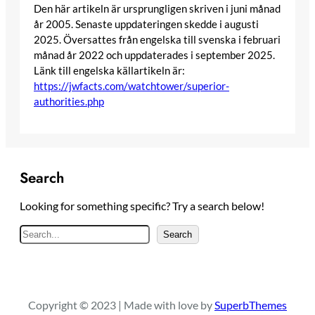
Den här artikeln är ursprungligen skriven i juni månad
år 2005. Senaste uppdateringen skedde i augusti
2025. Översattes från engelska till svenska i februari
månad år 2022 och uppdaterades i september 2025.
Länk till engelska källartikeln är:
https://jwfacts.com/watchtower/superior-
authorities.php
Search
Looking for something specific? Try a search below!
S
Search
e
a
r
c
Copyright © 2023 | Made with love by
SuperbThemes
h