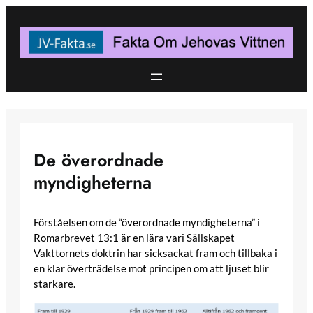
Skip
to
content
De överordnade
myndigheterna
Förståelsen om de “överordnade myndigheterna” i
Romarbrevet 13:1 är en lära vari Sällskapet
Vakttornets doktrin har sicksackat fram och tillbaka i
en klar överträdelse mot principen om att ljuset blir
starkare.