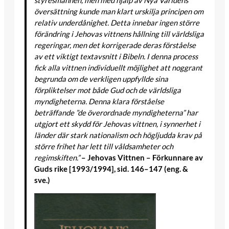
styresmännen, men med hjälp av Nya Världens
översättning kunde man klart urskilja principen om
relativ underdånighet. Detta innebar ingen större
förändring i Jehovas vittnens hållning till världsliga
regeringar, men det korrigerade deras förståelse
av ett viktigt textavsnitt i Bibeln. I denna process
fick alla vittnen individuellt möjlighet att noggrant
begrunda om de verkligen uppfyllde sina
förpliktelser mot både Gud och de världsliga
myndigheterna. Denna klara förståelse
beträffande ”de överordnade myndigheterna” har
utgjort ett skydd för Jehovas vittnen, i synnerhet i
länder där stark nationalism och högljudda krav på
större frihet har lett till våldsamheter och
regimskiften.”
– Jehovas Vittnen – Förkunnare av
Guds rike [1993/1994], sid. 146–147 (eng. &
sve.)