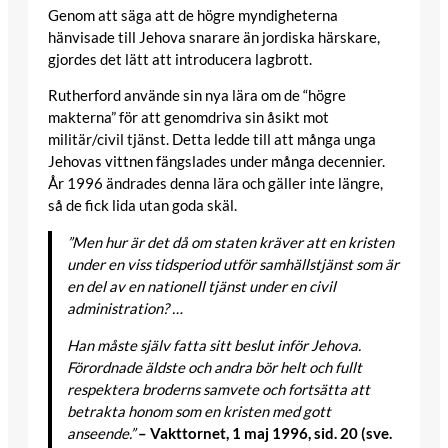
Genom att säga att de högre myndigheterna
hänvisade till Jehova snarare än jordiska härskare,
gjordes det lätt att introducera lagbrott.
Rutherford använde sin nya lära om de “högre
makterna” för att genomdriva sin åsikt mot
militär/civil tjänst. Detta ledde till att många unga
Jehovas vittnen fängslades under många decennier.
År 1996 ändrades denna lära och gäller inte längre,
så de fick lida utan goda skäl.
”Men hur är det då om staten kräver att en kristen
under en viss tidsperiod utför samhällstjänst som är
en del av en nationell tjänst under en civil
administration? …
Han måste själv fatta sitt beslut inför Jehova.
Förordnade äldste och andra bör helt och fullt
respektera broderns samvete och fortsätta att
betrakta honom som en kristen med gott
anseende.”
– Vakttornet, 1 maj 1996, sid. 20 (sve.