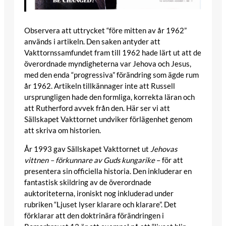
Observera att uttrycket “före mitten av år 1962”
används i artikeln. Den saken antyder att
Vakttornssamfundet fram till 1962 hade lärt ut att de
överordnade myndigheterna var Jehova och Jesus,
med den enda “progressiva” förändring som ägde rum
år 1962. Artikeln tillkännager inte att Russell
ursprungligen hade den formliga, korrekta läran och
att Rutherford avvek från den. Här ser vi att
Sällskapet Vakttornet undviker förlägenhet genom
att skriva om historien.
År 1993 gav Sällskapet Vakttornet ut
Jehovas
vittnen – förkunnare av Guds kungarike
– för att
presentera sin officiella historia. Den inkluderar en
fantastisk skildring av de överordnade
auktoriteterna, ironiskt nog inkluderad under
rubriken “Ljuset lyser klarare och klarare”. Det
förklarar att den doktrinära förändringen i