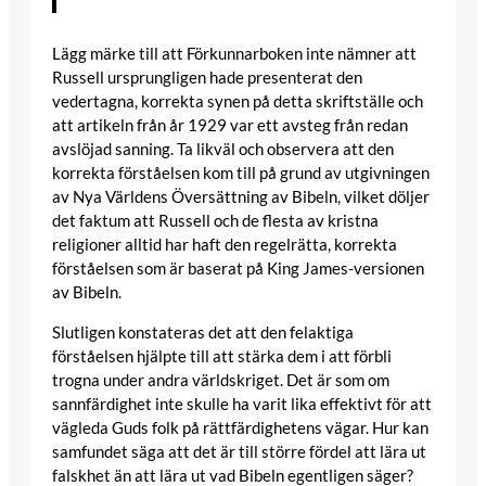
Lägg märke till att Förkunnarboken inte nämner att
Russell ursprungligen hade presenterat den
vedertagna, korrekta synen på detta skriftställe och
att artikeln från år 1929 var ett avsteg från redan
avslöjad sanning. Ta likväl och observera att den
korrekta förståelsen kom till på grund av utgivningen
av Nya Världens Översättning av Bibeln, vilket döljer
det faktum att Russell och de flesta av kristna
religioner alltid har haft den regelrätta, korrekta
förståelsen som är baserat på King James-versionen
av Bibeln.
Slutligen konstateras det att den felaktiga
förståelsen hjälpte till att stärka dem i att förbli
trogna under andra världskriget. Det är som om
sannfärdighet inte skulle ha varit lika effektivt för att
vägleda Guds folk på rättfärdighetens vägar. Hur kan
samfundet säga att det är till större fördel att lära ut
falskhet än att lära ut vad Bibeln egentligen säger?