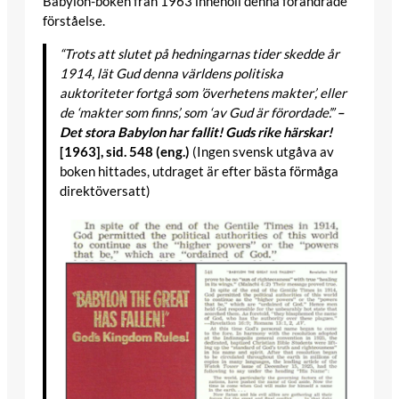
Babylon-boken från 1963 innehöll denna förändrade
förståelse.
“Trots att slutet på hedningarnas tider skedde år
1914, lät Gud denna världens politiska
auktoriteter fortgå som ’överhetens makter’, eller
de ‘makter som finns’, som ‘av Gud är förordade’.”
–
Det stora Babylon har fallit! Guds rike härskar!
[1963], sid. 548 (eng.)
(Ingen svensk utgåva av
boken hittades, utdraget är efter bästa förmåga
direktöversatt)