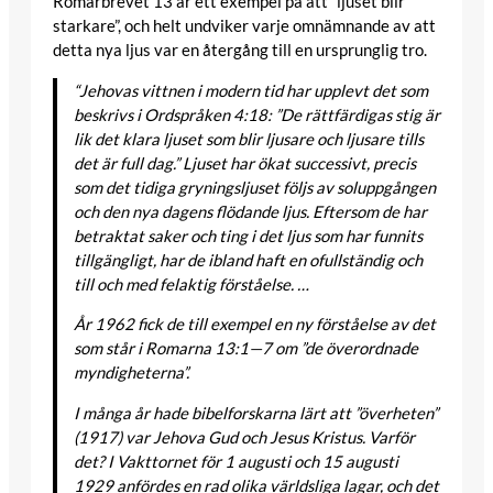
Romarbrevet 13 är ett exempel på att “ljuset blir
starkare”, och helt undviker varje omnämnande av att
detta nya ljus var en återgång till en ursprunglig tro.
“Jehovas vittnen i modern tid har upplevt det som
beskrivs i Ordspråken 4:18: ”De rättfärdigas stig är
lik det klara ljuset som blir ljusare och ljusare tills
det är full dag.” Ljuset har ökat successivt, precis
som det tidiga gryningsljuset följs av soluppgången
och den nya dagens flödande ljus. Eftersom de har
betraktat saker och ting i det ljus som har funnits
tillgängligt, har de ibland haft en ofullständig och
till och med felaktig förståelse. …
År 1962 fick de till exempel en ny förståelse av det
som står i Romarna 13:1—7 om ”de överordnade
myndigheterna”.
I många år hade bibelforskarna lärt att ”överheten”
(1917) var Jehova Gud och Jesus Kristus. Varför
det? I Vakttornet för 1 augusti och 15 augusti
1929 anfördes en rad olika världsliga lagar, och det