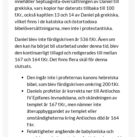
innehåller Septuaginta-översättningen av Daniel till
grekiska, vars kopior har daterats tillbaka till 100
f.Kr., också kapitlen 13 och 14 av Daniel på grekiska,
vilket finns i de katolska och östortodoxa
bibelöversättningarna, men inte i protestantiska.
Daniel blev inte färdigskriven år 536 f.Kr. Även om
den kan ha börjat bli utarbetad under denna tid, blev
den kontinuerligt tillagd och redigerades till mellan
167 och 164 f.Kr. Det finns flera skäl för denna
slutsats.
Den ingår inte i profeternas kanons hebreiska
bibel, som blev färdigskriven omkring 200 f.Kr.
Daniels profetior är korrekta ner till Antiochos
IV Epifanes levnadsbana, och skändningen av
templet år 167 f.Kr., men nämner inte
återuppbyggandet av templet eller
omständigheterna kring Antiochos död år 164
f:kr.
Felaktigheter angående de babyloniska och