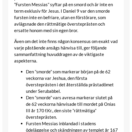
”Fursten Messias” syftar på en smord och är inte en
term exklusiv för Jesus. I Daniel 9 var den smorde
fursten inte en befriare, utan en förstörare, som
avlägsnade den rättmätige översteprästen och
ersatte honom med sin egen bror.
Även om det inte finns någon konsensus om exakt vad
varje påstående ansågs hänvisa till, ger följande
sammanfattning huvuddragen av de viktigaste
aspekterna.
Den ”smorde” som markerar början på de 62
veckorna var Jeshua, den första
översteprästen i det återställda prästadömet
under Serubabbel.
Den ”smorde” vars avresa markerar slutet på
de 62 veckorna hänvisade till mordet på Onias
III år 170 f.Kr., den siste ”rättmätiga”
översteprästen.
Fursten Messias inblandad i stadens
ödeläggelse och skändningen av templet år 167