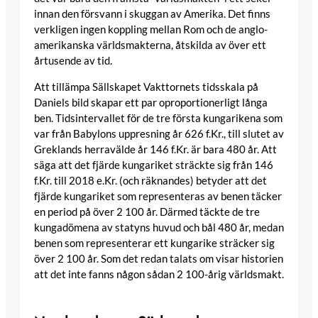
innan den försvann i skuggan av Amerika. Det finns
verkligen ingen koppling mellan Rom och de anglo-
amerikanska världsmakterna, åtskilda av över ett
årtusende av tid.
Att tillämpa Sällskapet Vakttornets tidsskala på
Daniels bild skapar ett par oproportionerligt långa
ben. Tidsintervallet för de tre första kungarikena som
var från Babylons uppresning år 626 f.Kr., till slutet av
Greklands herravälde år 146 f.Kr. är bara 480 år. Att
säga att det fjärde kungariket sträckte sig från 146
f.Kr. till 2018 e.Kr. (och räknandes) betyder att det
fjärde kungariket som representeras av benen täcker
en period på över 2 100 år. Därmed täckte de tre
kungadömena av statyns huvud och bål 480 år, medan
benen som representerar ett kungarike sträcker sig
över 2 100 år. Som det redan talats om visar historien
att det inte fanns någon sådan 2 100-årig världsmakt.