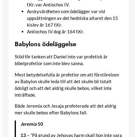
f.Kr. var Antiochos IV.
Avskyvärdheten som ödelägger var vid
uppsättningen av det hedniska altaret den 15
kislev år 167 f.Kr.
Antiochos IV dog år 164 f.Kr.
Babylons ödeläggelse
Stöd för tanken att Daniel inte var profetisk är
bibelprofetior som inte blev sanna.
Mest betydelsefulla är profetior om att förstörelsen
av Babylon skulle leda till att det skulle bli totalt
ödsligt och att det aldrig skulle bebos, vilket inte
inträffade.
Både Jeremia och Jesaja profeterade att det aldrig
mer skulle bebos efter Babylons fall.
Jeremia
50
13 –
”På grund av Jehovas harm skall hon inte vara