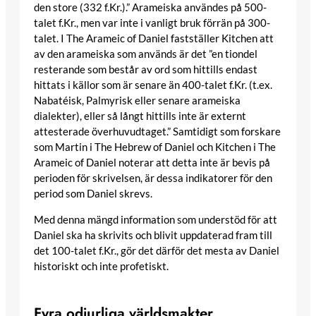
den store (332 f.Kr.).” Arameiska användes på 500-
talet f.Kr., men var inte i vanligt bruk förrän på 300-
talet. I The Arameic of Daniel fastställer Kitchen att
av den arameiska som används är det ”en tiondel
resterande som består av ord som hittills endast
hittats i källor som är senare än 400-talet f.Kr. (t.ex.
Nabatéisk, Palmyrisk eller senare arameiska
dialekter), eller så långt hittills inte är externt
attesterade överhuvudtaget.” Samtidigt som forskare
som Martin i The Hebrew of Daniel och Kitchen i The
Arameic of Daniel noterar att detta inte är bevis på
perioden för skrivelsen, är dessa indikatorer för den
period som Daniel skrevs.
Med denna mängd information som understöd för att
Daniel ska ha skrivits och blivit uppdaterad fram till
det 100-talet f.Kr., gör det därför det mesta av Daniel
historiskt och inte profetiskt.
Fyra odjurliga världsmakter