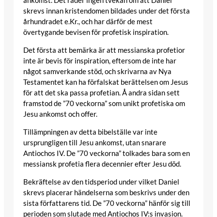
ankomst. Det råder ingen tvekan om att Daniel
skrevs innan kristendomen bildades under det första
århundradet e.Kr., och har därför de mest
övertygande bevisen för profetisk inspiration.
Det första att bemärka är att messianska profetior
inte är bevis för inspiration, eftersom de inte har
något samverkande stöd, och skrivarna av Nya
Testamentet kan ha förfalskat berättelsen om Jesus
för att det ska passa profetian. Å andra sidan sett
framstod de ”70 veckorna” som unikt profetiska om
Jesu ankomst och offer.
Tillämpningen av detta bibelställe var inte
ursprungligen till Jesu ankomst, utan snarare
Antiochos IV. De ”70 veckorna” tolkades bara som en
messiansk profetia flera decennier efter Jesu död.
Bekräftelse av den tidsperiod under vilket Daniel
skrevs placerar händelserna som beskrivs under den
sista författarens tid. De ”70 veckorna” hänför sig till
perioden som slutade med Antiochos IV:s invasion.