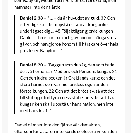
som Babylon, Medien och Persien och Grekland, men
namnger inte den fjärde.
Daniel 2:38 –
” … – du är huvudet av guld. 39 Och
efter dig skall det uppstå ett annat kungarike,
underlägset dig … 48 Följaktligen gjorde kungen
Daniel till en stor man och gav honom många stora
gåvor, och han gjorde honom till härskare över hela
provinsen Babylon …”
Daniel 8:20 –
”Baggen som du såg, den som hade
de två hornen, är Mediens och Persiens kungar. 21
Och den ludna bocken är Greklands kung; och det
stora hornet som var mellan dess ögon är den
förste kungen. 22 Och att det bröts av, så att det
till slut uppstod fyra i dess ställe, betyder att fyra
kungariken skall uppstå ur hans nation, men inte
med hans kraft.”
Daniel nämner inte den fjärde världsmakten,
eftersom författaren inte kunde profetera vilken den