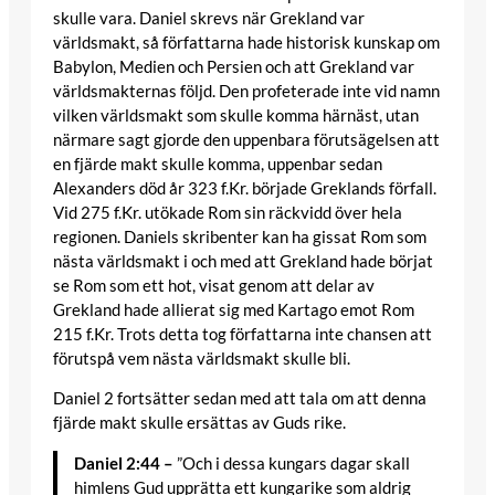
skulle vara. Daniel skrevs när Grekland var
världsmakt, så författarna hade historisk kunskap om
Babylon, Medien och Persien och att Grekland var
världsmakternas följd. Den profeterade inte vid namn
vilken världsmakt som skulle komma härnäst, utan
närmare sagt gjorde den uppenbara förutsägelsen att
en fjärde makt skulle komma, uppenbar sedan
Alexanders död år 323 f.Kr. började Greklands förfall.
Vid 275 f.Kr. utökade Rom sin räckvidd över hela
regionen. Daniels skribenter kan ha gissat Rom som
nästa världsmakt i och med att Grekland hade börjat
se Rom som ett hot, visat genom att delar av
Grekland hade allierat sig med Kartago emot Rom
215 f.Kr. Trots detta tog författarna inte chansen att
förutspå vem nästa världsmakt skulle bli.
Daniel 2 fortsätter sedan med att tala om att denna
fjärde makt skulle ersättas av Guds rike.
Daniel 2:44 –
”Och i dessa kungars dagar skall
himlens Gud upprätta ett kungarike som aldrig