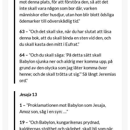
mot denna plats, för att förstöra den, så att det
inte skall vara någon som bor där, varken
människor eller husdjur, utan hon blir blott ödsliga
ödemarker till oöverskådlig tid.”
63 –
”Och det skall ske, när du har slutat att läsa
denna bok, att du skall binda en sten vid den, och
du skall kasta den mitt i Eufrat.”
64 –
”Och du skall säga: ’På detta sätt skall
Babylon sjunka ner och aldrig mer komma upp, på
grund av den olycka som jag låter komma över
henne; och de skall trötta ut sig.’” Så långt Jeremias
ord.”
Jesaja
13
1 –
”Proklamationen mot Babylon som Jesaja,
Amoz son, såg i en syn: …”
19 –
”Och Babylon, kungarikenas prydnad,
kaldéernas stolthet och skönhet, skall bli som när