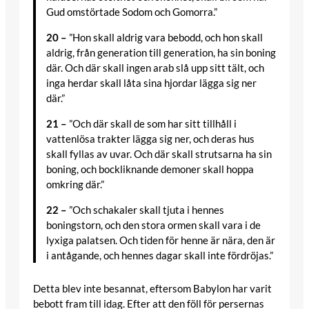
Gud omstörtade Sodom och Gomorra.”
20 –
”Hon skall aldrig vara bebodd, och hon skall
aldrig, från generation till generation, ha sin boning
där. Och där skall ingen arab slå upp sitt tält, och
inga herdar skall låta sina hjordar lägga sig ner
där.”
21 –
”Och där skall de som har sitt tillhåll i
vattenlösa trakter lägga sig ner, och deras hus
skall fyllas av uvar. Och där skall strutsarna ha sin
boning, och bockliknande demoner skall hoppa
omkring där.”
22 –
”Och schakaler skall tjuta i hennes
boningstorn, och den stora ormen skall vara i de
lyxiga palatsen. Och tiden för henne är nära, den är
i antågande, och hennes dagar skall inte fördröjas.”
Detta blev inte besannat, eftersom Babylon har varit
bebott fram till idag. Efter att den föll för persernas