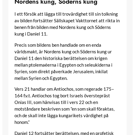
Nordens kung, Söderns kung
I ett försök att lägga till trovärdighet till sin tolkning
av bilden fortsätter Sällskapet Vakttornet att rikta in
benen från bilden med Nordens kung och Söderns
kung i Daniel 11.
Precis som bildens ben handlade om en enda
världsmakt, är Nordens kung och Söderns kung ur
Daniel 11 den historiska berättelsen om krigen
mellan ptolemaéerna i Egypten och seleukiderna i
Syrien, som direkt påverkade Jerusalem, inkilat
mellan Syrien och Egypten.
Vers 21 handlar om Antiochos, som regerade 175–
164 f.v.t. Antiochos tog bort Israels överstepräst
Onias III, som hänvisas till i vers 22 och en
motståndare beskriven som ”en som skall föraktas,
och de skall inte lägga kungarikets värdighet på
honom.”
Daniel 12 fortsätter berättelsen, med en profetisk