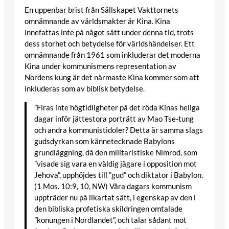
En uppenbar brist från Sällskapet Vakttornets
omnämnande av världsmakter är Kina. Kina
innefattas inte på något sätt under denna tid, trots
dess storhet och betydelse för världshändelser. Ett
omnämnande från 1961 som inkluderar det moderna
Kina under kommunismens representation av
Nordens kung är det närmaste Kina kommer som att
inkluderas som av biblisk betydelse.
”Firas inte högtidligheter på det röda Kinas heliga
dagar inför jättestora porträtt av Mao Tse-tung
och andra kommunistidoler? Detta är samma slags
gudsdyrkan som kännetecknade Babylons
grundläggning, då den militaristiske Nimrod, som
”visade sig vara en väldig jägare i opposition mot
Jehova”, upphöjdes till ”gud” och diktator i Babylon.
(1 Mos. 10:9, 10, NW) Våra dagars kommunism
uppträder nu på likartat sätt, i egenskap av den i
den bibliska profetiska skildringen omtalade
”konungen i Nordlandet”, och talar sådant mot