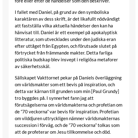
före eller efter de händelser som den beskriver.
I fallet med Daniel, på grund av den symboliska
karaktären av dess skrift, är det likafullt nödvändigt
att fastställa vilka aktuella händelser den kan ha
hänvisat till. Daniel är ett exempel på apokalyptisk
litteratur, som utvecklades under den judiska eran
efter uttåget från Egypten, och förutsade slutet på
förtrycket från främmande makter. Detta farliga
politiska budskap blev insvept i religiösa metaforer
av säkerhetsskäl.
Sällskapet Vakttornet pekar på Daniels överläggning
om världsmakter som ett bevis på inspiration, och
detta var kärnan till grunden som min [Paul Grundy]
tro byggdes på. I synnerhet fann jag att
förutsägelserna om världsmakterna och profetian om
de ”70 veckorna” var bevis för inspiration. Profetian
om vilddjuren uttryckligen nämner världsmakternas
succession i förväg, och de ”70 veckorna” tolkas som
att de profeterar om Jesu tillkommelse och död.