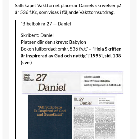
Sällskapet Vakttornet placerar Daniels skrivelser på
år 536 f.Kr., som visas i följande Vakttornsutdrag.
”Bibelbok nr 27 — Daniel
Skribent: Daniel
Platsen där den skrevs: Babylon
Boken fullbordad: omkr. 536 f.v.t.”
– ”Hela Skriften
är inspirerad av Gud och nyttig” [1995], sid. 138
(sve.)