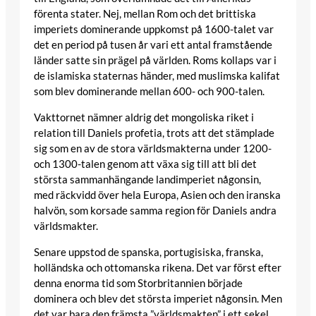
förenta stater. Nej, mellan Rom och det brittiska
imperiets dominerande uppkomst på 1600-talet var
det en period på tusen år vari ett antal framstående
länder satte sin prägel på världen. Roms kollaps var i
de islamiska staternas händer, med muslimska kalifat
som blev dominerande mellan 600- och 900-talen.
Vakttornet nämner aldrig det mongoliska riket i
relation till Daniels profetia, trots att det stämplade
sig som en av de stora världsmakterna under 1200-
och 1300-talen genom att växa sig till att bli det
största sammanhängande landimperiet någonsin,
med räckvidd över hela Europa, Asien och den iranska
halvön, som korsade samma region för Daniels andra
världsmakter.
Senare uppstod de spanska, portugisiska, franska,
holländska och ottomanska rikena. Det var först efter
denna enorma tid som Storbritannien började
dominera och blev det största imperiet någonsin. Men
det var bara den främsta ”världsmakten” i ett sekel