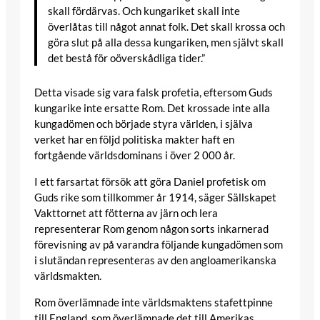
skall fördärvas. Och kungariket skall inte
överlåtas till något annat folk. Det skall krossa och
göra slut på alla dessa kungariken, men självt skall
det bestå för oöverskådliga tider.”
Detta visade sig vara falsk profetia, eftersom Guds
kungarike inte ersatte Rom. Det krossade inte alla
kungadömen och började styra världen, i själva
verket har en följd politiska makter haft en
fortgående världsdominans i över 2 000 år.
I ett farsartat försök att göra Daniel profetisk om
Guds rike som tillkommer år 1914, säger Sällskapet
Vakttornet att fötterna av järn och lera
representerar Rom genom någon sorts inkarnerad
förevisning av på varandra följande kungadömen som
i slutändan representeras av den angloamerikanska
världsmakten.
Rom överlämnade inte världsmaktens stafettpinne
till England, som överlämnade det till Amerikas