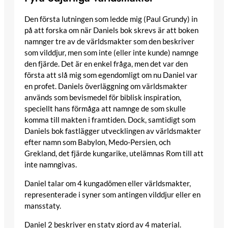
Den första lutningen som ledde mig (Paul Grundy) in
på att forska om när Daniels bok skrevs är att boken
namnger tre av de världsmakter som den beskriver
som vilddjur, men som inte (eller inte kunde) namnge
den fjärde. Det är en enkel fråga, men det var den
första att slå mig som egendomligt om nu Daniel var
en profet. Daniels överläggning om världsmakter
används som bevismedel för biblisk inspiration,
speciellt hans förmåga att namnge de som skulle
komma till makten i framtiden. Dock, samtidigt som
Daniels bok fastlägger utvecklingen av världsmakter
efter namn som Babylon, Medo-Persien, och
Grekland, det fjärde kungarike, utelämnas Rom till att
inte namngivas.
Daniel talar om 4 kungadömen eller världsmakter,
representerade i syner som antingen vilddjur eller en
mansstaty.
Daniel 2 beskriver en staty gjord av 4 material.