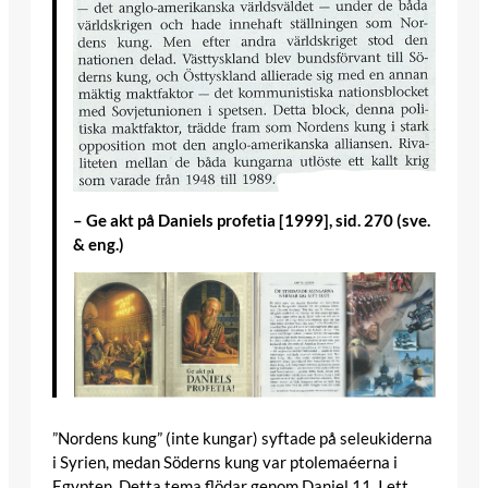
– Ge akt på Daniels profetia [1999], sid. 270 (sve.
& eng.)
”Nordens kung” (inte kungar) syftade på seleukiderna
i Syrien, medan Söderns kung var ptolemaéerna i
Egypten. Detta tema flödar genom Daniel 11. I ett