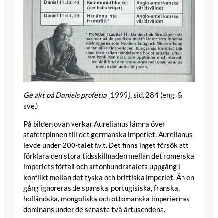
Ge akt på Daniels profetia
[1999], sid. 284 (eng. &
sve.)
På bilden ovan verkar Aurelianus lämna över
stafettpinnen till det germanska imperiet. Aurelianus
levde under 200-talet f.v.t. Det finns inget försök att
förklara den stora tidsskillnaden mellan det romerska
imperiets förfall och artonhundratalets uppgång i
konflikt mellan det tyska och brittiska imperiet. Än en
gång ignoreras de spanska, portugisiska, franska,
holländska, mongoliska och ottomanska imperiernas
dominans under de senaste två årtusendena.