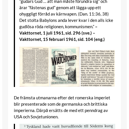
”gudars Gud … att man måste förundra sig” och
ärar ”fästenas gud” genom att lägga upp ett
ohyggligt förråd av kärnvapen. (Dan. 11:36, 38)
Det stolta Babylons anda lever kvar i den alls icke
gudlösa röda religionen, kommunismen.”
–
Vakttornet, 1 juli 1961, sid. 296 (sve.) –
Vakttornet, 15 februari 1961, sid. 104 (eng.)
De främsta utmanarna efter det romerska imperiet
blir presenterade som de germanska och brittiska
imperierna. Därpå ersätts de med ett penndrag av
USA och Sovjetunionen.