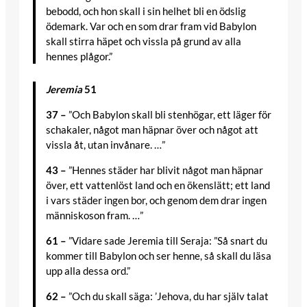
bebodd, och hon skall i sin helhet bli en ödslig
ödemark. Var och en som drar fram vid Babylon
skall stirra häpet och vissla på grund av alla
hennes plågor.”
Jeremia
51
37 –
”Och Babylon skall bli stenhögar, ett läger för
schakaler, något man häpnar över och något att
vissla åt, utan invånare. …”
43 –
”Hennes städer har blivit något man häpnar
över, ett vattenlöst land och en ökenslätt; ett land
i vars städer ingen bor, och genom dem drar ingen
människoson fram. …”
61 –
”Vidare sade Jeremia till Seraja: ”Så snart du
kommer till Babylon och ser henne, så skall du läsa
upp alla dessa ord.”
62 –
”Och du skall säga: ’Jehova, du har själv talat