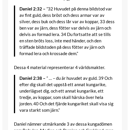
Daniel 2:32 –
”32 Huvudet på denna bildstod var
av fint guld, dess bröst och dess armar var av
silver, dess buk och dess lår var av koppar, 33 dess
ben var av järn, dess fötter var delvis av järn och
delvis av formad lera. 34 Du fortsatte att se tills
en sten bröts loss, inte med händer, och den
träffade bildstoden på dess fötter av järn och
formad lera och krossade dem.”
Dessa 4 material representerar 4 världsmakter.
Daniel 2:38 –
” … – du är huvudet av guld. 39 Och
efter dig skall det uppstå ett annat kungarike,
underlägset dig, och ett annat kungarike, ett
tredje, av koppar, som skall härska över hela
jorden. 40 Och det fjärde kungariket skall visa sig
vara starkt som järn.”
Daniel nämner utmärkande 3 av dessa kungadömen