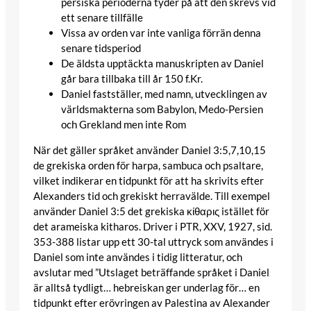
persiska perioderna tyder på att den skrevs vid
ett senare tillfälle
Vissa av orden var inte vanliga förrän denna
senare tidsperiod
De äldsta upptäckta manuskripten av Daniel
går bara tillbaka till år 150 f.Kr.
Daniel fastställer, med namn, utvecklingen av
världsmakterna som Babylon, Medo-Persien
och Grekland men inte Rom
När det gäller språket använder Daniel 3:5,7,10,15
de grekiska orden för harpa, sambuca och psaltare,
vilket indikerar en tidpunkt för att ha skrivits efter
Alexanders tid och grekiskt herravälde. Till exempel
använder Daniel 3:5 det grekiska κίθαρις istället för
det arameiska kitharos. Driver i PTR, XXV, 1927, sid.
353-388 listar upp ett 30-tal uttryck som användes i
Daniel som inte användes i tidig litteratur, och
avslutar med ”Utslaget beträffande språket i Daniel
är alltså tydligt… hebreiskan ger underlag för… en
tidpunkt efter erövringen av Palestina av Alexander