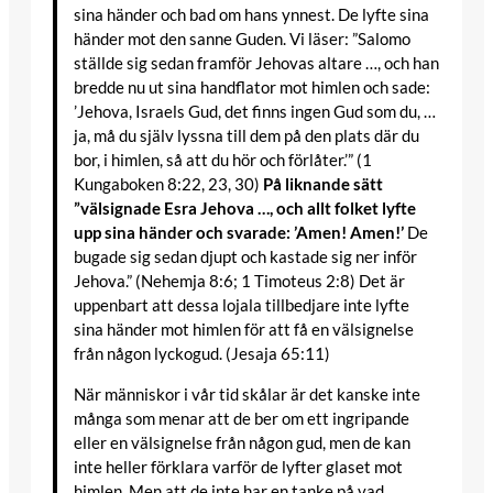
sina händer och bad om hans ynnest. De lyfte sina
händer mot den sanne Guden. Vi läser: ”Salomo
ställde sig sedan framför Jehovas altare …, och han
bredde nu ut sina handflator mot himlen och sade:
’Jehova, Israels Gud, det finns ingen Gud som du, …
ja, må du själv lyssna till dem på den plats där du
bor, i himlen, så att du hör och förlåter.’” (1
Kungaboken 8:22, 23, 30)
På liknande sätt
”välsignade Esra Jehova …, och allt folket lyfte
upp sina händer och svarade: ’Amen! Amen!’
De
bugade sig sedan djupt och kastade sig ner inför
Jehova.” (Nehemja 8:6; 1 Timoteus 2:8) Det är
uppenbart att dessa lojala tillbedjare inte lyfte
sina händer mot himlen för att få en välsignelse
från någon lyckogud. (Jesaja 65:11)
När människor i vår tid skålar är det kanske inte
många som menar att de ber om ett ingripande
eller en välsignelse från någon gud, men de kan
inte heller förklara varför de lyfter glaset mot
himlen. Men att de inte har en tanke på vad