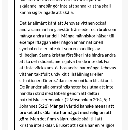
skålande innebär gör inte att sanna kristna skall
känna sig tvingade att skåla.
Det är allmänt känt att Jehovas vittnen också i
andra sammanhang avstår från seder och bruk som
många andra tar del i. Många människor hälsar till
exempel flaggan eller någon annan nationell
symbol och ser inte det som en handling av
tillbedjan. Sanna kristna försöker inte hindra andra
att ta del i sådant, men själva tar de inte del. För
att inte väcka anstöt hos andra har många Jehovas
vittnen taktfullt undvikit tillställningar eller
situationer där en sådan ceremoni kan bli aktuell.
De är under alla omständigheter beslutna att inte
handla i strid med Bibeln genom att delta i
patriotiska ceremonier. (2 Moseboken 20:4, 5; 1
Johannes 5:21)
Många i vår tid kanske menar att
bruket att skåla inte har något med religion att
göra
. Men det finns välgrundade skäl till att
kristna inte skålar. Bruket att skåla har en religiös