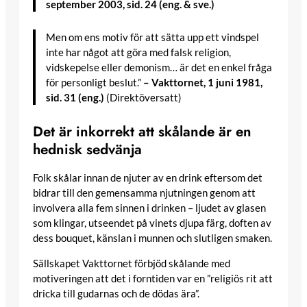
september 2003, sid. 24 (eng. & sve.)
Men om ens motiv för att sätta upp ett vindspel
inte har något att göra med falsk religion,
vidskepelse eller demonism… är det en enkel fråga
för personligt beslut.”
– Vakttornet, 1 juni 1981,
sid. 31 (eng.)
(Direktöversatt)
Det är inkorrekt att skålande är en
hednisk sedvänja
Folk skålar innan de njuter av en drink eftersom det
bidrar till den gemensamma njutningen genom att
involvera alla fem sinnen i drinken – ljudet av glasen
som klingar, utseendet på vinets djupa färg, doften av
dess bouquet, känslan i munnen och slutligen smaken.
Sällskapet Vakttornet förbjöd skålande med
motiveringen att det i forntiden var en ”religiös rit att
dricka till gudarnas och de dödas ära”.