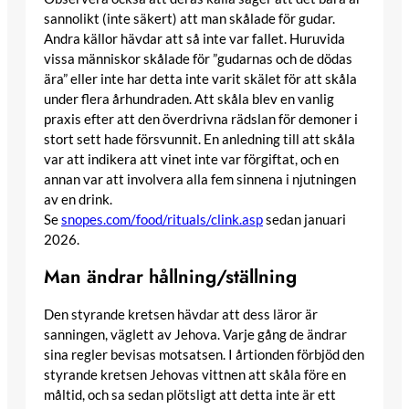
sannolikt (inte säkert) att man skålade för gudar.
Andra källor hävdar att så inte var fallet. Huruvida
vissa människor skålade för ”gudarnas och de dödas
ära” eller inte har detta inte varit skälet för att skåla
under flera århundraden. Att skåla blev en vanlig
praxis efter att den överdrivna rädslan för demoner i
stort sett hade försvunnit. En anledning till att skåla
var att indikera att vinet inte var förgiftat, och en
annan var att involvera alla fem sinnena i njutningen
av en drink.
Se
snopes.com/food/rituals/clink.asp
sedan januari
2026.
Man ändrar hållning/ställning
Den styrande kretsen hävdar att dess läror är
sanningen, väglett av Jehova. Varje gång de ändrar
sina regler bevisas motsatsen. I årtionden förbjöd den
styrande kretsen Jehovas vittnen att skåla före en
måltid, och sa sedan plötsligt att detta inte är ett