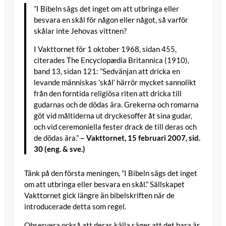
”I Bibeln sägs det inget om att utbringa eller
besvara en skål för någon eller något, så varför
skålar inte Jehovas vittnen?
I Vakttornet för 1 oktober 1968, sidan 455,
citerades The Encyclopædia Britannica (1910),
band 13, sidan 121: ”Sedvänjan att dricka en
levande människas ’skål’ härrör mycket sannolikt
från den forntida religiösa riten att dricka till
gudarnas och de dödas ära. Grekerna och romarna
göt vid måltiderna ut dryckesoffer åt sina gudar,
och vid ceremoniella fester drack de till deras och
de dödas ära.”
– Vakttornet, 15 februari 2007, sid.
30 (eng. & sve.)
Tänk på den första meningen, ”I Bibeln sägs det inget
om att utbringa eller besvara en skål.” Sällskapet
Vakttornet gick längre än bibelskriften när de
introducerade detta som regel.
Observera också att deras källa säger att det bara är