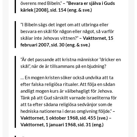
överens med Bibeln.”
– ”Bevara er själva i Guds
kärlek [2008], sid. 154 (eng. & sve.)
”I Bibeln sägs det inget om att utbringa eller
besvara en skål för någon eller något, så varför
skålar inte Jehovas vittnen?”
– Vakttornet, 15
februari 2007, sid. 30 (eng. & sve.)
”Är det passande att kristna människor ”dricker en
skål”, när de är tillsammans på en bjudning?
… En mogen kristen söker också undvika att ta
efter falska religiösa ritualer. Att följa en sådan
andligt mogen kurs är välbehagligt för Jehova.
Tänk på att Gud särskilt varnade israeliterna för
att ta efter sådana religiösa sedvänjor som de
hedniska nationerna i deras omgivning följde.”
–
Vakttornet, 1 oktober 1968, sid. 455 (sve.) –
Vakttornet, 1 januari 1968, sid. 31 (eng.)