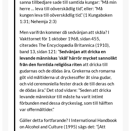
sanna tillbedjare sade till samtida kungar: ”Må min
herre … leva till oöverskådlig tid”, eller: ”Må
kungen leva till oöverskådlig tid.” (1 Kungaboken
1:31; Nehemja 2:3)
Men varifrån kommer då sedvänjan att skåla? I
Vakttornet för 1 oktober 1968, sidan 455,
citerades The Encyclopædia Britannica (1910),
band 13, sidan 121: ”
Sedvänjan att dricka en
levande människas ’skål’ härrör mycket sannolikt
från den forntida religiösa riten
att dricka till
gudarnas och de dödas ära. Grekerna och romarna
göt vid måltiderna ut dryckesoffer åt sina gudar,
och vid ceremoniella fester drack de till deras och
de dödas ära.” Det stod vidare: ”Seden att dricka
levande människor till måste ha varit intimt
förbunden med dessa dryckeslag, som till hälften
var offermåltider.”
Gäller detta fortfarande? I International Handbook
on Alcohol and Culture (1995) sägs det: ”[Att