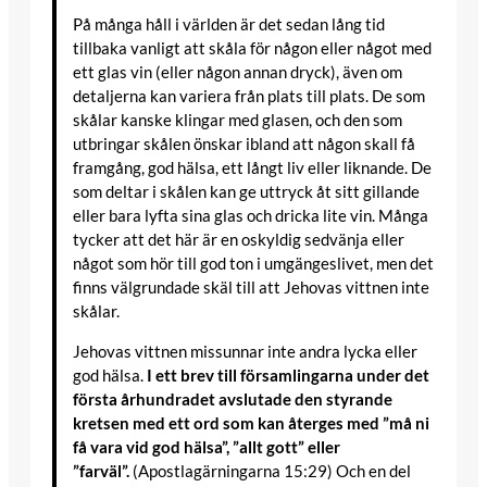
På många håll i världen är det sedan lång tid
tillbaka vanligt att skåla för någon eller något med
ett glas vin (eller någon annan dryck), även om
detaljerna kan variera från plats till plats. De som
skålar kanske klingar med glasen, och den som
utbringar skålen önskar ibland att någon skall få
framgång, god hälsa, ett långt liv eller liknande. De
som deltar i skålen kan ge uttryck åt sitt gillande
eller bara lyfta sina glas och dricka lite vin. Många
tycker att det här är en oskyldig sedvänja eller
något som hör till god ton i umgängeslivet, men det
finns välgrundade skäl till att Jehovas vittnen inte
skålar.
Jehovas vittnen missunnar inte andra lycka eller
god hälsa.
I ett brev till församlingarna under det
första århundradet avslutade den styrande
kretsen med ett ord som kan återges med ”må ni
få vara vid god hälsa”, ”allt gott” eller
”farväl”.
(Apostlagärningarna 15:29) Och en del