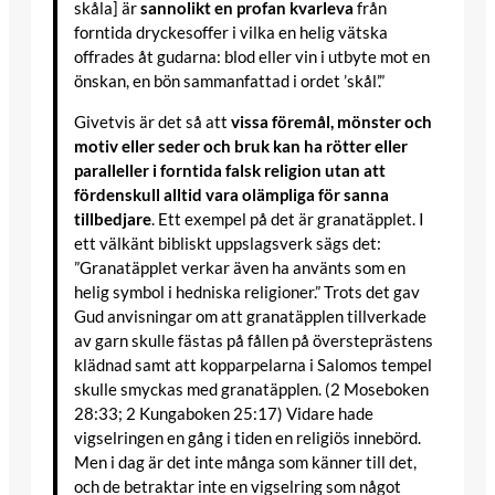
skåla] är
sannolikt en profan kvarleva
från
forntida dryckesoffer i vilka en helig vätska
offrades åt gudarna: blod eller vin i utbyte mot en
önskan, en bön sammanfattad i ordet ’skål’.”
Givetvis är det så att
vissa föremål, mönster och
motiv eller seder och bruk kan ha rötter eller
paralleller i forntida falsk religion utan att
fördenskull alltid vara olämpliga för sanna
tillbedjare
. Ett exempel på det är granatäpplet. I
ett välkänt bibliskt uppslagsverk sägs det:
”Granatäpplet verkar även ha använts som en
helig symbol i hedniska religioner.” Trots det gav
Gud anvisningar om att granatäpplen tillverkade
av garn skulle fästas på fållen på översteprästens
klädnad samt att kopparpelarna i Salomos tempel
skulle smyckas med granatäpplen. (2 Moseboken
28:33; 2 Kungaboken 25:17) Vidare hade
vigselringen en gång i tiden en religiös innebörd.
Men i dag är det inte många som känner till det,
och de betraktar inte en vigselring som något