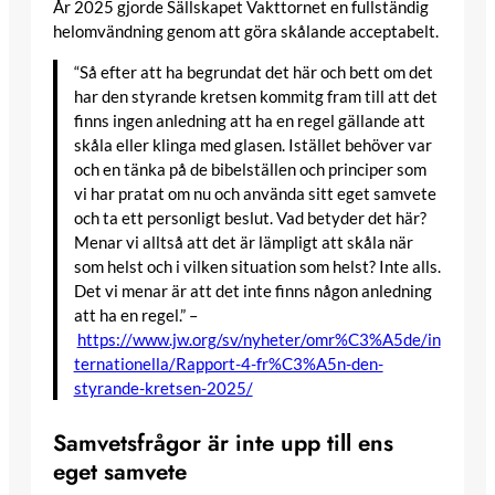
År 2025 gjorde Sällskapet Vakttornet en fullständig
helomvändning genom att göra skålande acceptabelt.
“Så efter att ha begrundat det här och bett om det
har den styrande kretsen kommitg fram till att det
finns ingen anledning att ha en regel gällande att
skåla eller klinga med glasen. Istället behöver var
och en tänka på de bibelställen och principer som
vi har pratat om nu och använda sitt eget samvete
och ta ett personligt beslut. Vad betyder det här?
Menar vi alltså att det är lämpligt att skåla när
som helst och i vilken situation som helst? Inte alls.
Det vi menar är att det inte finns någon anledning
att ha en regel.” –
https://www.jw.org/sv/nyheter/omr%C3%A5de/in
ternationella/Rapport-4-fr%C3%A5n-den-
styrande-kretsen-2025/
Samvetsfrågor är inte upp till ens
eget samvete