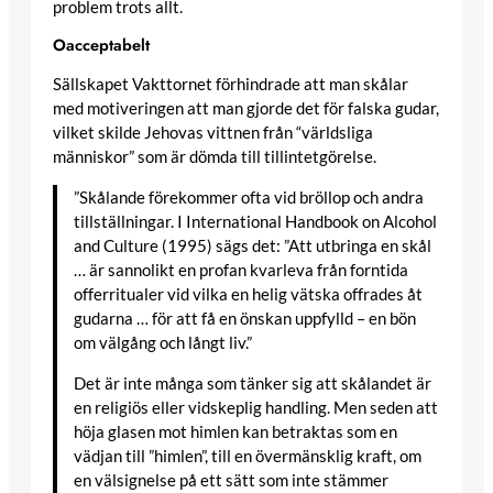
problem trots allt.
Oacceptabelt
Sällskapet Vakttornet förhindrade att man skålar
med motiveringen att man gjorde det för falska gudar,
vilket skilde Jehovas vittnen från “världsliga
människor” som är dömda till tillintetgörelse.
”Skålande förekommer ofta vid bröllop och andra
tillställningar. I International Handbook on Alcohol
and Culture (1995) sägs det: ”Att utbringa en skål
… är sannolikt en profan kvarleva från forntida
offerritualer vid vilka en helig vätska offrades åt
gudarna … för att få en önskan uppfylld – en bön
om välgång och långt liv.”
Det är inte många som tänker sig att skålandet är
en religiös eller vidskeplig handling. Men seden att
höja glasen mot himlen kan betraktas som en
vädjan till ”himlen”, till en övermänsklig kraft, om
en välsignelse på ett sätt som inte stämmer