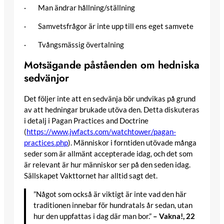
· Man ändrar hållning/ställning
· Samvetsfrågor är inte upp till ens eget samvete
· Tvångsmässig övertalning
Motsägande påståenden om hedniska
sedvänjor
Det följer inte att en sedvänja bör undvikas på grund
av att hedningar brukade utöva den. Detta diskuteras
i detalj i Pagan Practices and Doctrine
(
https://www.jwfacts.com/watchtower/pagan-
practices.php
). Människor i forntiden utövade många
seder som är allmänt accepterade idag, och det som
är relevant är hur människor ser på den seden idag.
Sällskapet Vakttornet har alltid sagt det.
”Något som också är viktigt är inte vad den här
traditionen innebar för hundratals år sedan, utan
hur den uppfattas i dag där man bor.”
– Vakna!, 22