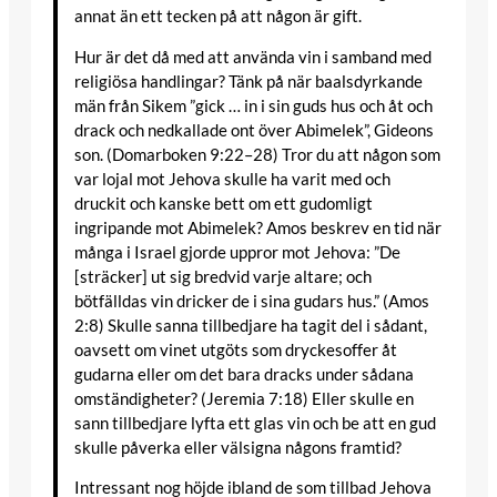
annat än ett tecken på att någon är gift.
Hur är det då med att använda vin i samband med
religiösa handlingar? Tänk på när baalsdyrkande
män från Sikem ”gick … in i sin guds hus och åt och
drack och nedkallade ont över Abimelek”, Gideons
son. (Domarboken 9:22–28) Tror du att någon som
var lojal mot Jehova skulle ha varit med och
druckit och kanske bett om ett gudomligt
ingripande mot Abimelek? Amos beskrev en tid när
många i Israel gjorde uppror mot Jehova: ”De
[sträcker] ut sig bredvid varje altare; och
bötfälldas vin dricker de i sina gudars hus.” (Amos
2:8) Skulle sanna tillbedjare ha tagit del i sådant,
oavsett om vinet utgöts som dryckesoffer åt
gudarna eller om det bara dracks under sådana
omständigheter? (Jeremia 7:18) Eller skulle en
sann tillbedjare lyfta ett glas vin och be att en gud
skulle påverka eller välsigna någons framtid?
Intressant nog höjde ibland de som tillbad Jehova