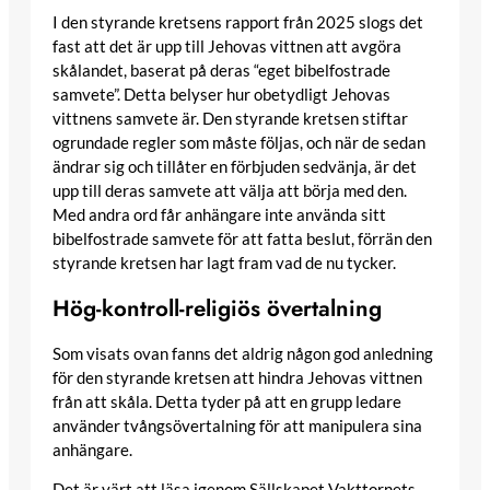
I den styrande kretsens rapport från 2025 slogs det
fast att det är upp till Jehovas vittnen att avgöra
skålandet, baserat på deras “eget bibelfostrade
samvete”. Detta belyser hur obetydligt Jehovas
vittnens samvete är. Den styrande kretsen stiftar
ogrundade regler som måste följas, och när de sedan
ändrar sig och tillåter en förbjuden sedvänja, är det
upp till deras samvete att välja att börja med den.
Med andra ord får anhängare inte använda sitt
bibelfostrade samvete för att fatta beslut, förrän den
styrande kretsen har lagt fram vad de nu tycker.
Hög-kontroll-religiös övertalning
Som visats ovan fanns det aldrig någon god anledning
för den styrande kretsen att hindra Jehovas vittnen
från att skåla. Detta tyder på att en grupp ledare
använder tvångsövertalning för att manipulera sina
anhängare.
Det är värt att läsa igenom Sällskapet Vakttornets