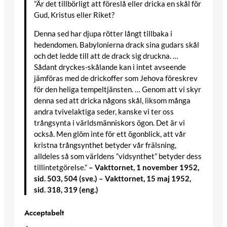
”Är det tillbörligt att föreslå eller dricka en skål för
Gud, Kristus eller Riket?
Denna sed har djupa rötter långt tillbaka i
hedendomen. Babylonierna drack sina gudars skål
och det ledde till att de drack sig druckna. …
Sådant dryckes-skålande kan i intet avseende
jämföras med de drickoffer som Jehova föreskrev
för den heliga tempeltjänsten. … Genom att vi skyr
denna sed att dricka någons skål, liksom många
andra tvivelaktiga seder, kanske vi ter oss
trångsynta i världsmänniskors ögon. Det är vi
också. Men glöm inte för ett ögonblick, att vår
kristna trångsynthet betyder vår frälsning,
alldeles så som världens ”vidsynthet” betyder dess
tillintetgörelse.”
– Vakttornet, 1 november 1952,
sid. 503, 504 (sve.) – Vakttornet, 15 maj 1952,
sid. 318, 319 (eng.)
Acceptabelt